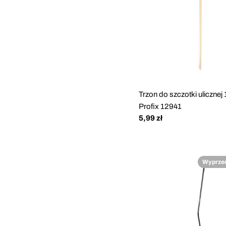
Trzon do szczotki ulicznej
Profix 12941
Cena
5,99 zł
regularna
Wyprze