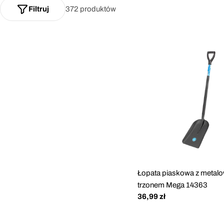
Filtruj
372 produktów
Łopata piaskowa z metal
trzonem Mega 14363
Cena
36,99 zł
regularna