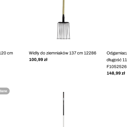
 120 cm
Widły do ziemniaków 137 cm 12286
Odgarniac
Cena
100,99 zł
długość 1
regularna
F1052526
Cena
148,99 zł
regularna
dane