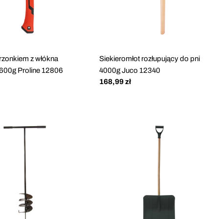
 trzonkiem z włókna
Siekieromłot rozłupujący do pni
 600g Proline 12806
4000g Juco 12340
Cena
168,99 zł
regularna