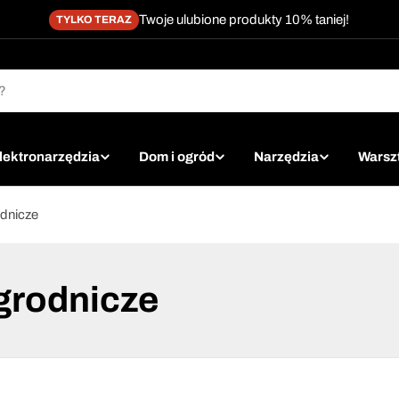
Twoje ulubione produkty 10% taniej!
TYLKO TERAZ
lektronarzędzia
Dom i ogród
Narzędzia
Warsz
odnicze
ogrodnicze