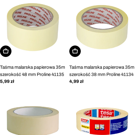
Dodaj do koszyka
Dodaj do koszyka
Taśma malarska papierowa 35m
Taśma malarska papierowa 35m
szerokość 48 mm Proline 41135
szerokość 38 mm Proline 41134
Cena
5,99 zł
Cena
4,99 zł
regularna
regularna