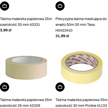
Dodaj do koszyka
Dodaj do koszyka
Taśma malarska papierowa 35m
Precyzyjna taśma maskująca do
szerokość 30 mm 43331
wnętrz 50m:30 mm Tesa
Cena
3,99 zł
H0433410
regularna
Cena
31,99 zł
regularna
Dodaj do koszyka
Dodaj do koszyka
Taśma malarska papierowa 35m
Taśma malarska papierowa 35m
szerokość 25 mm 43326
szerokość 30 mm Proline 41133