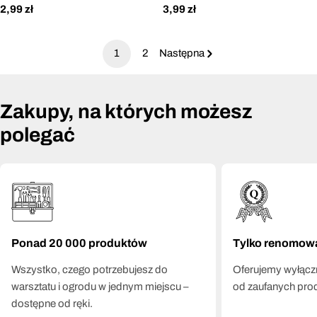
Cena
2,99 zł
Cena
3,99 zł
regularna
regularna
1
2
Następna
Zakupy, na których możesz
polegać
Ponad 20 000 produktów
Tylko renomow
Wszystko, czego potrzebujesz do
Oferujemy wyłączn
warsztatu i ogrodu w jednym miejscu –
od zaufanych pro
dostępne od ręki.