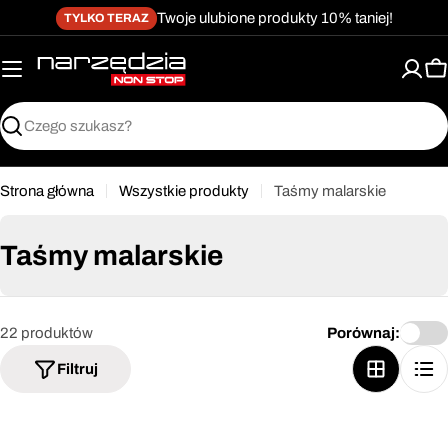
żet dostępności
Przejdź
↵
↵
↵
Przejdź do treści
Przejdź do menu
Przejdź do stopki
Twoje ulubione produkty 10% taniej!
TYLKO TERAZ
do
treści
K
Szukaj
Strona główna
Wszystkie produkty
Taśmy malarskie
Taśmy malarskie
22 produktów
Porównaj:
Filtruj