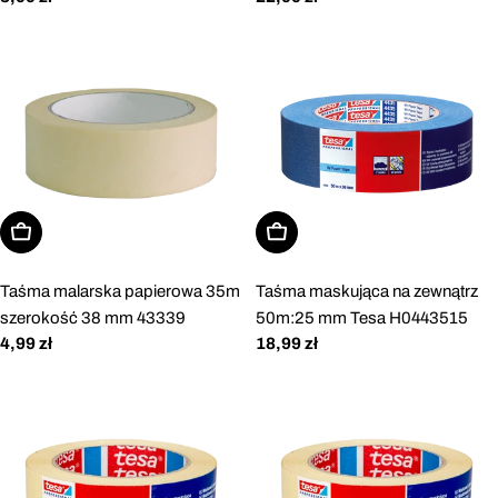
regularna
regularna
Dodaj do koszyka
Dodaj do koszyka
Taśma malarska papierowa 35m
Taśma maskująca na zewnątrz
szerokość 38 mm 43339
50m:25 mm Tesa H0443515
Cena
4,99 zł
Cena
18,99 zł
regularna
regularna