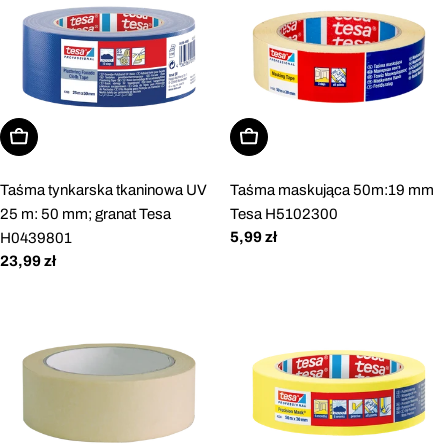
Dodaj do koszyka
Dodaj do koszyka
Taśma tynkarska tkaninowa UV
Taśma maskująca 50m:19 mm
25 m: 50 mm; granat Tesa
Tesa H5102300
Cena
5,99 zł
H0439801
regularna
Cena
23,99 zł
regularna