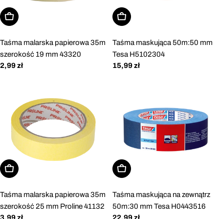
Dodaj do koszyka
Dodaj do koszyka
Taśma malarska papierowa 35m
Taśma maskująca 50m:50 mm
szerokość 19 mm 43320
Tesa H5102304
Cena
2,99 zł
Cena
15,99 zł
regularna
regularna
Dodaj do koszyka
Dodaj do koszyka
Taśma malarska papierowa 35m
Taśma maskująca na zewnątrz
szerokość 25 mm Proline 41132
50m:30 mm Tesa H0443516
Cena
3,99 zł
Cena
22,99 zł