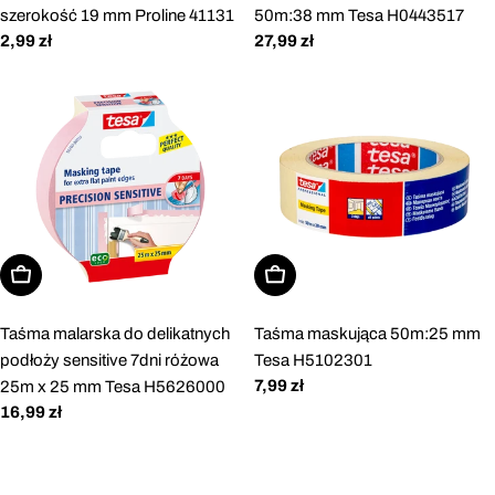
szerokość 19 mm Proline 41131
50m:38 mm Tesa H0443517
Cena
2,99 zł
Cena
27,99 zł
regularna
regularna
Dodaj do koszyka
Dodaj do koszyka
Taśma malarska do delikatnych
Taśma maskująca 50m:25 mm
podłoży sensitive 7dni różowa
Tesa H5102301
Cena
7,99 zł
25m x 25 mm Tesa H5626000
regularna
Cena
16,99 zł
regularna