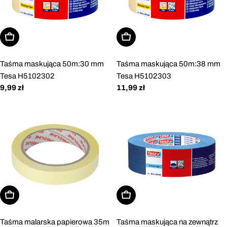
Dodaj do koszyka
Dodaj do koszyka
Taśma maskująca 50m:30 mm
Taśma maskująca 50m:38 mm
Tesa H5102302
Tesa H5102303
Cena
9,99 zł
Cena
11,99 zł
regularna
regularna
Dodaj do koszyka
Dodaj do koszyka
Taśma malarska papierowa 35m
Taśma maskująca na zewnątrz