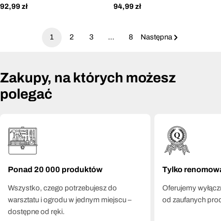
Cena
92,99 zł
Cena
94,99 zł
regularna
regularna
1
2
3
…
8
Następna
Zakupy, na których możesz
polegać
Ponad 20 000 produktów
Tylko renomow
Wszystko, czego potrzebujesz do
Oferujemy wyłączn
warsztatu i ogrodu w jednym miejscu –
od zaufanych pro
dostępne od ręki.