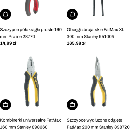
Dodaj do koszyka
Dodaj do koszyka
Szczypce półokrągłe proste 160
Obcęgi zbrojarskie FatMax XL
mm Proline 28770
300 mm Stanley 951004
Cena
14,99 zł
Cena
165,99 zł
regularna
regularna
Dodaj do koszyka
Dodaj do koszyka
Kombinerki uniwersalne FatMax
Szczypce wydłużone odgięte
160 mm Stanley 898660
FatMax 200 mm Stanley 898720