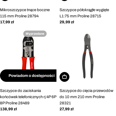
Mikroszczypce tnące boczne
Szczypce półokrągłe wygięte
115 mm Proline 28794
L1:75 mm Proline 28715
Cena
17,99 zł
Cena
29,99 zł
regularna
regularna
Wyprzedane
Powiadom o dostępności
Dodaj do koszyka
Szczypce do zaciskania
Szczypce do cięcia przewodów
końcówek telefonicznych rj 4P 6P
do 10 mm 210 mm Proline
8P Proline 28489
28321
Cena
138,99 zł
Cena
27,99 zł
regularna
regularna