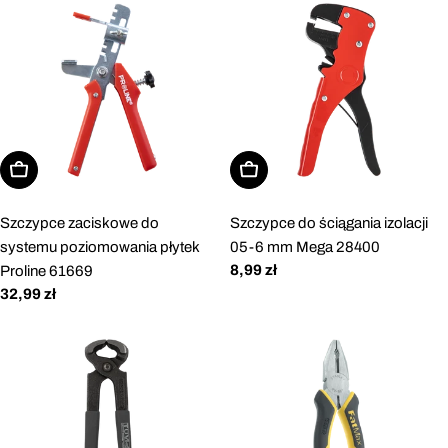
Dodaj do koszyka
Dodaj do koszyka
Szczypce zaciskowe do
Szczypce do ściągania izolacji
systemu poziomowania płytek
05-6 mm Mega 28400
Cena
8,99 zł
Proline 61669
regularna
Cena
32,99 zł
regularna