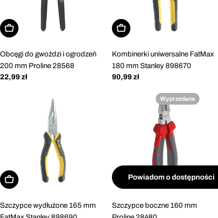
Dodaj do koszyka
Dodaj do koszyka
Obcęgi do gwoździ i ogrodzeń
Kombinerki uniwersalne FatMax
200 mm Proline 28568
180 mm Stanley 898670
Cena
22,99 zł
Cena
90,99 zł
regularna
regularna
Wyprzedane
Powiadom o dostępności
Dodaj do koszyka
Szczypce wydłużone 165 mm
Szczypce boczne 160 mm
FatMax Stanley 898690
Proline 28480