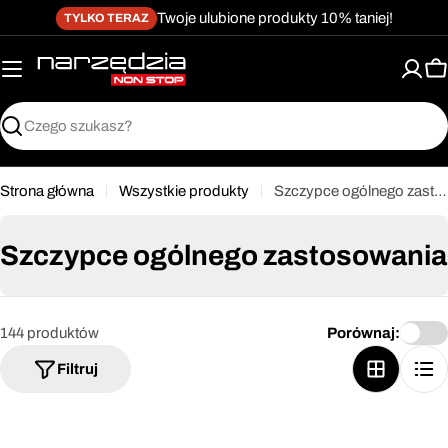
żet dostępności
Przejdź
↵
↵
↵
Przejdź do treści
Przejdź do menu
Przejdź do stopki
Twoje ulubione produkty 10% taniej!
TYLKO TERAZ
do
treści
K
Szukaj
Strona główna
Wszystkie produkty
Szczypce ogólnego zastosowania
Szczypce ogólnego zastosowania
144 produktów
Porównaj:
Filtruj