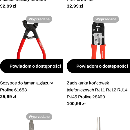
Cena
92,99 zł
Cena
32,99 zł
regularna
regularna
Wyprzedane
Wyprzedane
Powiadom o dostępności
Powiadom o dostępności
Sczypce do łamania glazury
Zaciskarka końcówek
Proline 61658
telefonicznych RJ11 RJ12 RJ14
Cena
25,99 zł
RJ45 Proline 28490
regularna
Cena
100,99 zł
regularna
Wyprzedane