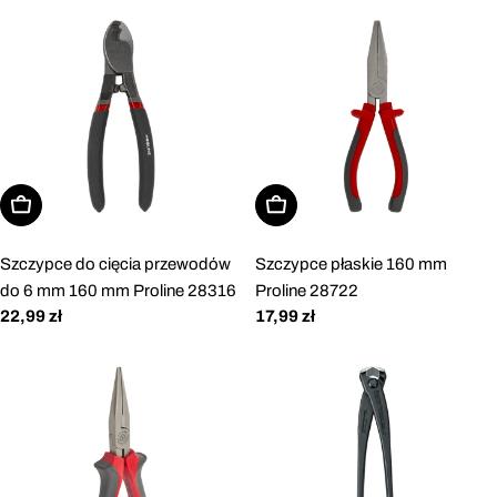
Dodaj do koszyka
Dodaj do koszyka
Szczypce do cięcia przewodów
Szczypce płaskie 160 mm
do 6 mm 160 mm Proline 28316
Proline 28722
Cena
22,99 zł
Cena
17,99 zł
regularna
regularna