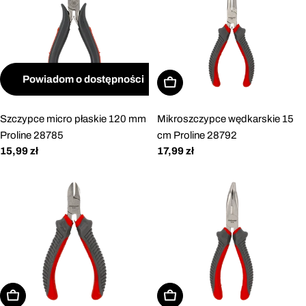
Powiadom o dostępności
Dodaj do koszyka
Szczypce micro płaskie 120 mm
Mikroszczypce wędkarskie 15
Proline 28785
cm Proline 28792
Cena
15,99 zł
Cena
17,99 zł
regularna
regularna
Dodaj do koszyka
Dodaj do koszyka