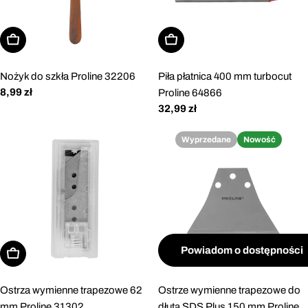
Dodaj do koszyka
Dodaj do koszyka
Nożyk do szkła Proline 32206
Piła płatnica 400 mm turbocut
Cena
8,99 zł
Proline 64866
regularna
Cena
32,99 zł
regularna
Wyprzedane
Nowość
Powiadom o dostępności
Dodaj do koszyka
Ostrza wymienne trapezowe 62
Ostrze wymienne trapezowe do
mm Proline 31302
dłuta SDS Plus 150 mm Proline