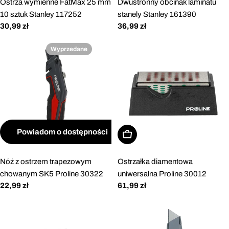
Ostrza wymienne FatMax 25 mm
Dwustronny obcinak laminatu
10 sztuk Stanley 117252
stanely Stanley 161390
Cena
30,99 zł
Cena
36,99 zł
regularna
regularna
Wyprzedane
Powiadom o dostępności
Dodaj do koszyka
Nóż z ostrzem trapezowym
Ostrzałka diamentowa
chowanym SK5 Proline 30322
uniwersalna Proline 30012
Cena
22,99 zł
Cena
61,99 zł
regularna
regularna