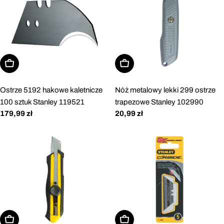
Dodaj do koszyka
Dodaj do koszyka
Ostrze 5192 hakowe kaletnicze
Nóż metalowy lekki 299 ostrze
100 sztuk Stanley 119521
trapezowe Stanley 102990
Cena
179,99 zł
Cena
20,99 zł
regularna
regularna
Dodaj do koszyka
Dodaj do koszyka