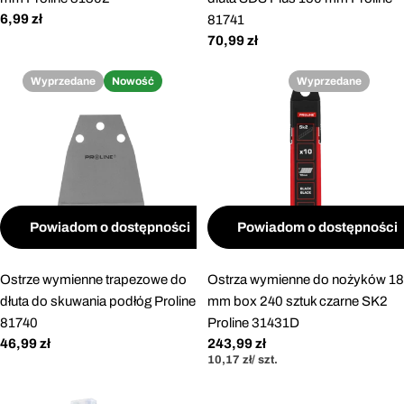
Cena
6,99 zł
81741
regularna
Cena
70,99 zł
regularna
Wyprzedane
Nowość
Wyprzedane
Powiadom o dostępności
Powiadom o dostępności
Ostrze wymienne trapezowe do
Ostrza wymienne do nożyków 18
dłuta do skuwania podłóg Proline
mm box 240 sztuk czarne SK2
81740
Proline 31431D
Cena
46,99 zł
Cena
243,99 zł
Cena
za
10,17 zł
/
szt.
regularna
regularna
jednostkowa