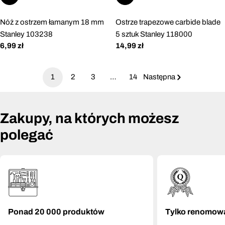
Nóż z ostrzem łamanym 18 mm
Ostrze trapezowe carbide blade
Stanley 103238
5 sztuk Stanley 118000
Cena
6,99 zł
Cena
14,99 zł
regularna
regularna
1
2
3
…
14
Następna
Zakupy, na których możesz
polegać
Ponad 20 000 produktów
Tylko renomow