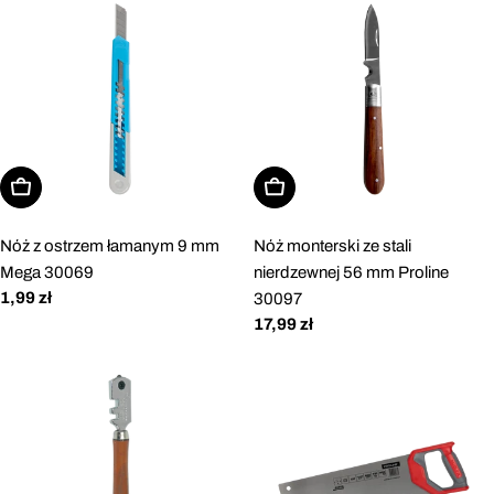
Dodaj do koszyka
Dodaj do koszyka
Nóż z ostrzem łamanym 9 mm
Nóż monterski ze stali
Mega 30069
nierdzewnej 56 mm Proline
Cena
1,99 zł
30097
regularna
Cena
17,99 zł
regularna