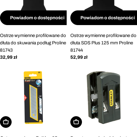
Powiadom o dostępności
Powiadom o dostępności
Ostrze wymienne profilowane do
Ostrze wymienne profilowane do
dłuta do skuwania podług Proline
dłuta SDS Plus 125 mm Proline
81743
81744
Cena
32,99 zł
Cena
52,99 zł
regularna
regularna
Dodaj do koszyka
Dodaj do koszyka