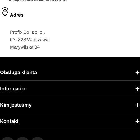
Adres
Profix Sp. z o. o.,
03-228 Warszawa,
Marywilska 34
Obsługa klienta
Informacje
Kim jesteśmy
Kontakt