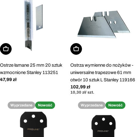
Dodaj do koszyka
Dodaj do koszyka
Ostrze łamane 25 mm 20 sztuk
Ostrza wymienne do nożyków -
wzmocnione Stanley 113251
uniwersalne trapezowe 61 mm
Cena
47,99 zł
otwór 10 sztuk L Stanley 119166
regularna
Cena
102,99 zł
Cena
za
10,30 zł
/
szt.
regularna
jednostkowa
Wyprzedane
Nowość
Wyprzedane
Nowość