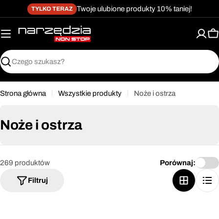
żet dostępności
Przejdź
↵
↵
↵
Przejdź do treści
Przejdź do menu
Przejdź do stopki
Twoje ulubione produkty 10% taniej!
TYLKO TERAZ
do
treści
K
Szukaj
Strona główna
Wszystkie produkty
Noże i ostrza
Noże i ostrza
269 produktów
Porównaj:
Filtruj