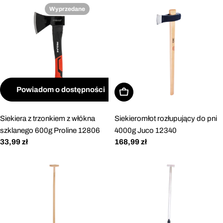
Wyprzedane
Powiadom o dostępności
Dodaj do koszyka
Siekiera z trzonkiem z włókna
Siekieromłot rozłupujący do pni
szklanego 600g Proline 12806
4000g Juco 12340
Cena
33,99 zł
Cena
168,99 zł
regularna
regularna