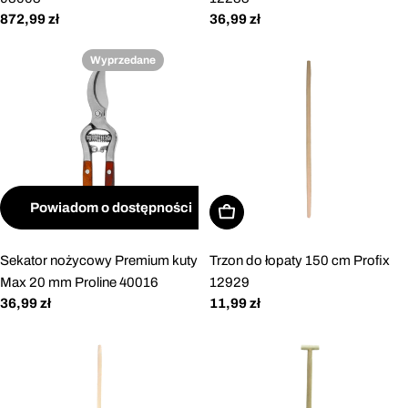
Cena
872,99 zł
Cena
36,99 zł
regularna
regularna
Wyprzedane
Powiadom o dostępności
Dodaj do koszyka
Sekator nożycowy Premium kuty
Trzon do łopaty 150 cm Profix
Max 20 mm Proline 40016
12929
Cena
36,99 zł
Cena
11,99 zł
regularna
regularna