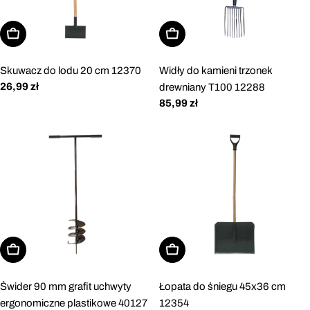
Dodaj do koszyka
Dodaj do koszyka
Skuwacz do lodu 20 cm 12370
Widły do kamieni trzonek
Cena
26,99 zł
drewniany T100 12288
regularna
Cena
85,99 zł
regularna
Dodaj do koszyka
Dodaj do koszyka
Świder 90 mm grafit uchwyty
Łopata do śniegu 45x36 cm
ergonomiczne plastikowe 40127
12354