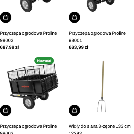
Dodaj do koszyka
Dodaj do koszyka
Przyczepa ogrodowa Proline
Przyczepa ogrodowa Proline
98002
98001
Cena
687,99 zł
Cena
663,99 zł
regularna
regularna
Nowość
Dodaj do koszyka
Dodaj do koszyka
Przyczepa ogrodowa Proline
Widły do siana 3-zębne 133 cm
98003
12283