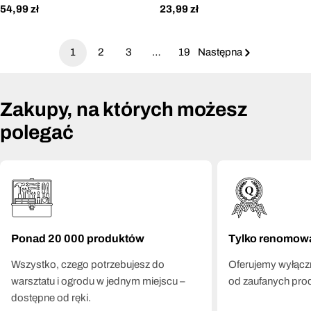
Cena
54,99 zł
Cena
23,99 zł
regularna
regularna
1
2
3
…
19
Następna
Zakupy, na których możesz
polegać
Ponad 20 000 produktów
Tylko renomow
Wszystko, czego potrzebujesz do
Oferujemy wyłączn
warsztatu i ogrodu w jednym miejscu –
od zaufanych pro
dostępne od ręki.