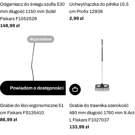
Odgarniacz do śniegu szufla 530
Uchwyt/rączka do pilnika 15,5
mm długość 1150 mm Solid
cm Profix 12939
Cena
2,99 zł
Fiskars F1052526
regularna
Cena
148,99 zł
regularna
Wyprzedane
Powiadom o dostępności
Dodaj do koszyka
Grabie do liści ergonomiczne 51
Grabie do trawnika szerokość
cm Fiskars FS135410
490 mm długość 1760 mm X-Act
Cena
86,99 zł
L Fiskars F1027037
regularna
Cena
133,99 zł
regularna