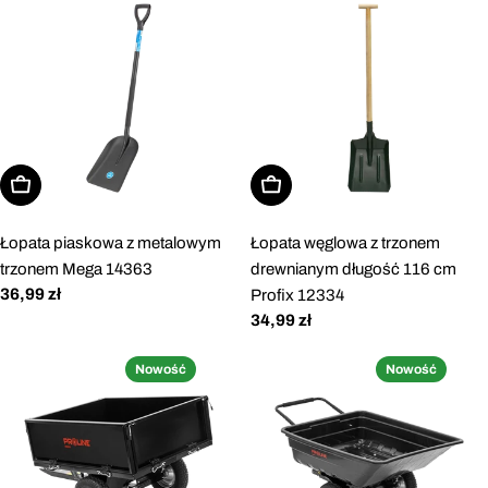
Dodaj do koszyka
Dodaj do koszyka
Łopata piaskowa z metalowym
Łopata węglowa z trzonem
trzonem Mega 14363
drewnianym długość 116 cm
Cena
36,99 zł
Profix 12334
regularna
Cena
34,99 zł
regularna
Nowość
Nowość