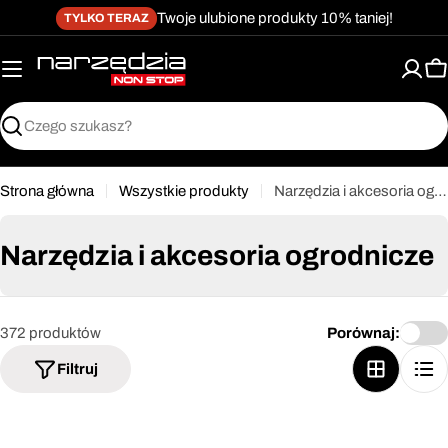
żet dostępności
Przejdź
↵
↵
↵
Przejdź do treści
Przejdź do menu
Przejdź do stopki
Twoje ulubione produkty 10% taniej!
TYLKO TERAZ
do
treści
K
Szukaj
Strona główna
Wszystkie produkty
Narzędzia i akcesoria ogrodnicze
Narzędzia i akcesoria ogrodnicze
372 produktów
Porównaj:
Filtruj