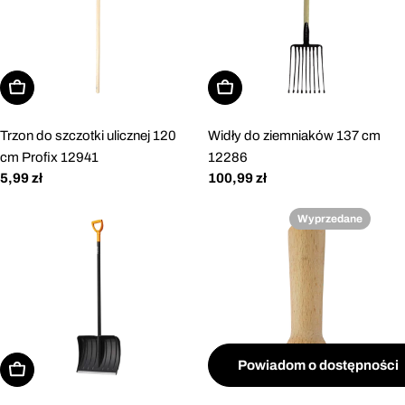
Dodaj do koszyka
Dodaj do koszyka
Trzon do szczotki ulicznej 120
Widły do ziemniaków 137 cm
cm Profix 12941
12286
Cena
5,99 zł
Cena
100,99 zł
regularna
regularna
Wyprzedane
Powiadom o dostępności
Dodaj do koszyka