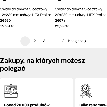
Świder do drewna 3-ostrzowy
Świder do drewna 3-ostrzowy
12x230 mm uchwyt HEX Proline
22x230 mm uchwyt HEX Proline
26969
26974
Cena
12,99 zł
Cena
23,99 zł
regularna
regularna
1
2
3
…
8
Następna
Zakupy, na których możesz
polegać
Ponad 20 000 produktów
Tylko renomow