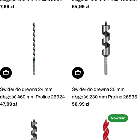
Cena
7,99 zł
Cena
64,99 zł
regularna
regularna
Dodaj do koszyka
Dodaj do koszyka
Świder do drewna 24 mm
Świder do drewna 35 mm
długość 460 mm Proline 26924
długość 230 mm Proline 26835
Cena
47,99 zł
Cena
56,99 zł
regularna
regularna
Nowość