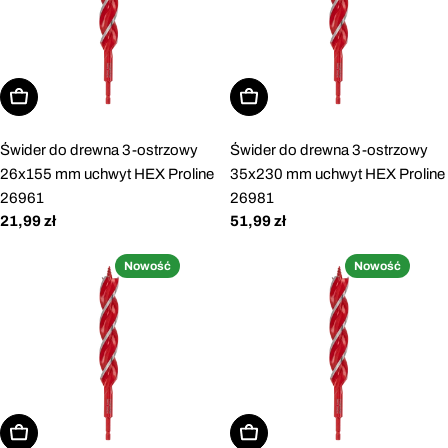
Dodaj do koszyka
Dodaj do koszyka
Świder do drewna 3-ostrzowy
Świder do drewna 3-ostrzowy
26x155 mm uchwyt HEX Proline
35x230 mm uchwyt HEX Proline
26961
26981
Cena
21,99 zł
Cena
51,99 zł
regularna
regularna
Nowość
Nowość
Dodaj do koszyka
Dodaj do koszyka