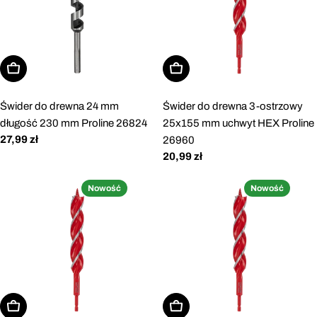
Dodaj do koszyka
Dodaj do koszyka
Świder do drewna 24 mm
Świder do drewna 3-ostrzowy
długość 230 mm Proline 26824
25x155 mm uchwyt HEX Proline
Cena
27,99 zł
26960
regularna
Cena
20,99 zł
regularna
Nowość
Nowość
Dodaj do koszyka
Dodaj do koszyka