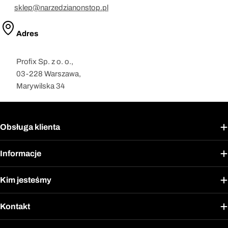
sklep@narzedzianonstop.pl
Adres
Profix Sp. z o. o.,
03-228 Warszawa,
Marywilska 34
Obsługa klienta
Informacje
Kim jesteśmy
Kontakt