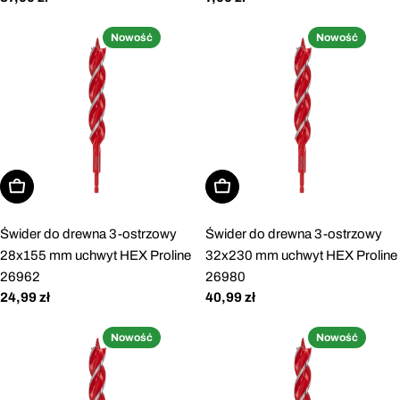
regularna
regularna
Nowość
Nowość
Dodaj do koszyka
Dodaj do koszyka
Świder do drewna 3-ostrzowy
Świder do drewna 3-ostrzowy
28x155 mm uchwyt HEX Proline
32x230 mm uchwyt HEX Proline
26962
26980
Cena
24,99 zł
Cena
40,99 zł
regularna
regularna
Nowość
Nowość