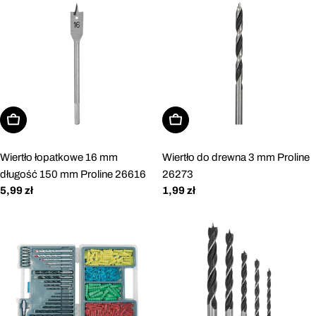
Dodaj do koszyka
Dodaj do koszyka
Wiertło łopatkowe 16 mm
Wiertło do drewna 3 mm Proline
długość 150 mm Proline 26616
26273
Cena
5,99 zł
Cena
1,99 zł
regularna
regularna