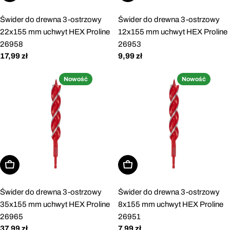
Świder do drewna 3-ostrzowy
Świder do drewna 3-ostrzowy
22x155 mm uchwyt HEX Proline
12x155 mm uchwyt HEX Proline
26958
26953
Cena
17,99 zł
Cena
9,99 zł
regularna
regularna
Nowość
Nowość
Dodaj do koszyka
Dodaj do koszyka
Świder do drewna 3-ostrzowy
Świder do drewna 3-ostrzowy
35x155 mm uchwyt HEX Proline
8x155 mm uchwyt HEX Proline
26965
26951
Cena
37,99 zł
Cena
7,99 zł