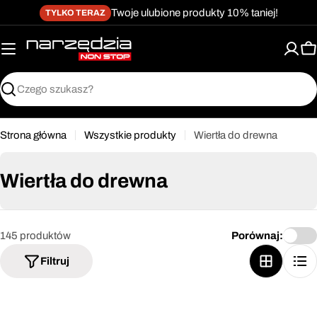
żet dostępności
Przejdź
↵
↵
↵
Przejdź do treści
Przejdź do menu
Przejdź do stopki
Twoje ulubione produkty 10% taniej!
TYLKO TERAZ
do
treści
K
Szukaj
Strona główna
Wszystkie produkty
Wiertła do drewna
Wiertła do drewna
145 produktów
Porównaj:
Filtruj