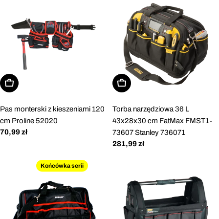
Dodaj do koszyka
Dodaj do koszyka
Pas monterski z kieszeniami 120
Torba narzędziowa 36 L
cm Proline 52020
43x28x30 cm FatMax FMST1-
Cena
70,99 zł
73607 Stanley 736071
regularna
Cena
281,99 zł
regularna
Końcówka serii