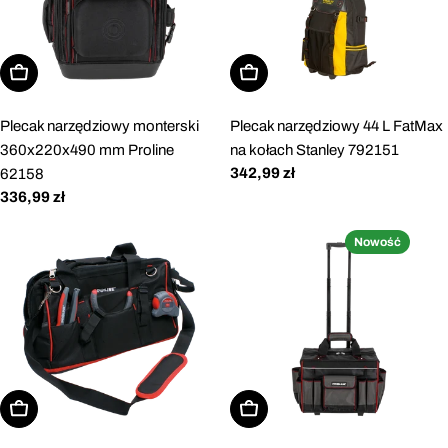
Dodaj do koszyka
Dodaj do koszyka
Plecak narzędziowy monterski
Plecak narzędziowy 44 L FatMax
360x220x490 mm Proline
na kołach Stanley 792151
Cena
342,99 zł
62158
regularna
Cena
336,99 zł
regularna
Nowość
Dodaj do koszyka
Dodaj do koszyka