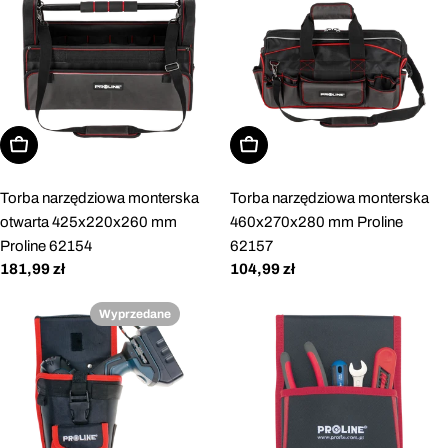
Dodaj do koszyka
Dodaj do koszyka
Torba narzędziowa monterska
Torba narzędziowa monterska
otwarta 425x220x260 mm
460x270x280 mm Proline
Proline 62154
62157
Cena
181,99 zł
Cena
104,99 zł
regularna
regularna
Wyprzedane