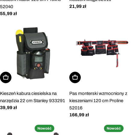
Cena
21,99 zł
52040
regularna
Cena
55,99 zł
regularna
Dodaj do koszyka
Dodaj do koszyka
Kieszeń kabura ciesielska na
Pas monterski wzmocniony z
narzędzia 22 cm Stanley 933291
kieszeniami 120 cm Proline
Cena
39,99 zł
52016
regularna
Cena
166,99 zł
regularna
Nowość
Nowość