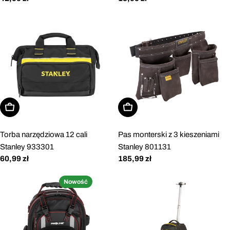
regularna
regularna
Dodaj do koszyka
Dodaj do koszyka
Torba narzędziowa 12 cali
Pas monterski z 3 kieszeniami
Stanley 933301
Stanley 801131
Cena
60,99 zł
Cena
185,99 zł
regularna
regularna
Nowość