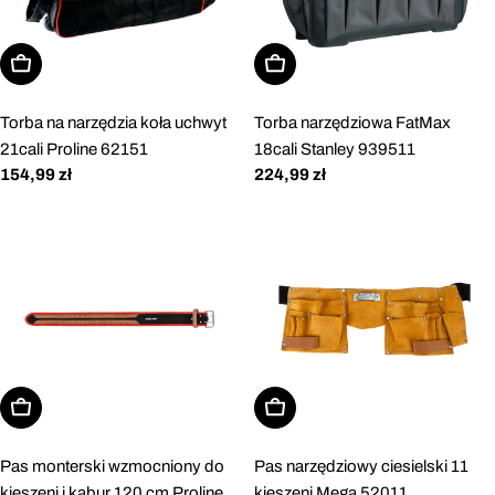
Dodaj do koszyka
Dodaj do koszyka
Torba na narzędzia koła uchwyt
Torba narzędziowa FatMax
21cali Proline 62151
18cali Stanley 939511
Cena
154,99 zł
Cena
224,99 zł
regularna
regularna
Dodaj do koszyka
Dodaj do koszyka
Pas monterski wzmocniony do
Pas narzędziowy ciesielski 11
kieszeni i kabur 120 cm Proline
kieszeni Mega 52011