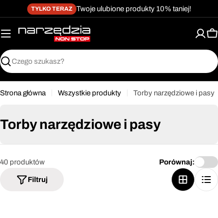
żet dostępności
Przejdź
↵
↵
↵
Przejdź do treści
Przejdź do menu
Przejdź do stopki
Twoje ulubione produkty 10% taniej!
TYLKO TERAZ
do
treści
K
Szukaj
Strona główna
Wszystkie produkty
Torby narzędziowe i pasy
Torby narzędziowe i pasy
40 produktów
Porównaj:
Filtruj