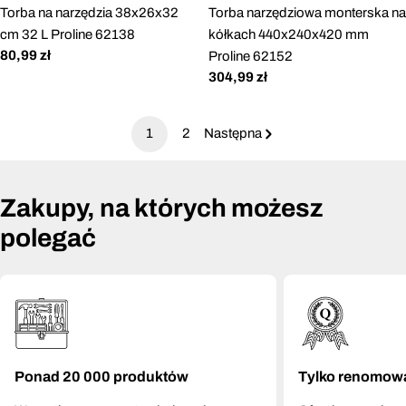
Torba na narzędzia 38x26x32
Torba narzędziowa monterska na
cm 32 L Proline 62138
kółkach 440x240x420 mm
Cena
80,99 zł
Proline 62152
regularna
Cena
304,99 zł
regularna
1
2
Następna
Zakupy, na których możesz
polegać
Ponad 20 000 produktów
Tylko renomow