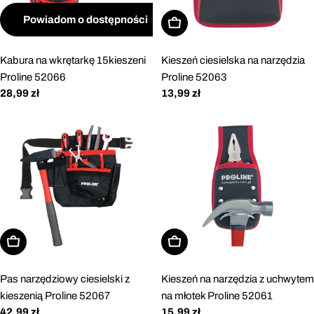
Powiadom o dostępności
Dodaj do koszyka
Kabura na wkrętarkę 15kieszeni
Kieszeń ciesielska na narzędzia
Proline 52066
Proline 52063
Cena
28,99 zł
Cena
13,99 zł
regularna
regularna
Dodaj do koszyka
Dodaj do koszyka
Pas narzędziowy ciesielski z
Kieszeń na narzędzia z uchwytem
kieszenią Proline 52067
na młotek Proline 52061
Cena
42,99 zł
Cena
15,99 zł