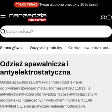
żet dostępności
Przejdź
↵
↵
↵
Przejdź do treści
Przejdź do menu
Przejdź do stopki
Twoje ulubione produkty 10% taniej!
TYLKO TERAZ
do
treści
K
Szukaj
Strona główna
Wszystkie produkty
Odzież spawalnicza i antyelektrostatyczna
Odzież spawalnicza i
antyelektrostatyczna
Odzież spawalnicza Lahti Pro chroni przed iskrami i
odpryskami gorącego metalu (norma EN ISO 11611), a
antyelektrostatyczna odprowadza nabój elektrostatyczny w
środowiskach zagrożonych wybuchem (norma EN 1149).
Certyfikat CE, specjalistyczne materiały trudnopalne.