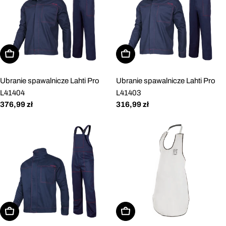
Wybierz opcje
Wybierz opcje
Ubranie spawalnicze Lahti Pro
Ubranie spawalnicze Lahti Pro
L41404
L41403
Cena
376,99 zł
Cena
316,99 zł
regularna
regularna
Wybierz opcje
Dodaj do koszyka