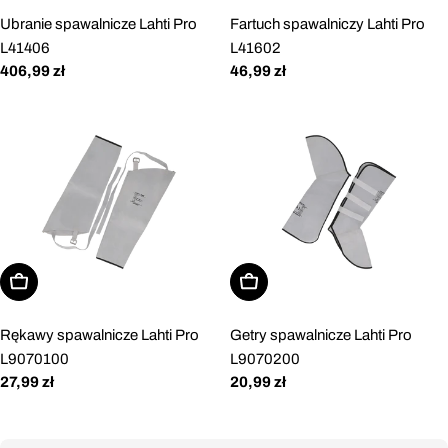
Ubranie spawalnicze Lahti Pro
Fartuch spawalniczy Lahti Pro
L41406
L41602
Cena
406,99 zł
Cena
46,99 zł
regularna
regularna
Dodaj do koszyka
Dodaj do koszyka
Rękawy spawalnicze Lahti Pro
Getry spawalnicze Lahti Pro
L9070100
L9070200
Cena
27,99 zł
Cena
20,99 zł
regularna
regularna