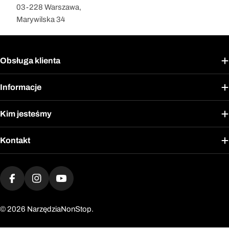
03-228 Warszawa,
Marywilska 34
Obsługa klienta
Informacje
Kim jesteśmy
Kontakt
Metody
płatności
Facebook
Instagram
YouTube
© 2026
NarzędziaNonStop.