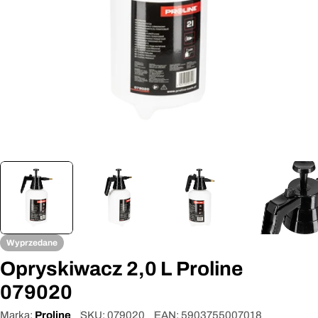
Otwórz media 0 w oknie modalnym
Wyprzedane
Opryskiwacz 2,0 L Proline
079020
Marka:
Proline
SKU:
079020
EAN:
5903755007018