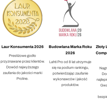
Laur Konsumenta 2026
Budowlana Marka Roku
Złoty
2026
Compa
Prestiżowe godło
przyznawane przez klientów.
Lahti Pro od 8 lat utrzymuje
Dowód najwyższego
się na podium rankingu,
Nagr
zaufania do jakości marki
potwierdzając zaufanie
Dor
Proline.
wykonawców i jakość
najlep
produktów.
Gwar
bezpi