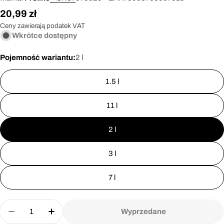
Cena
20,99 zł
regularna
Ceny zawierają podatek VAT
Wkrótce dostępny
Pojemność wariantu:
2 l
1.5 l
11 l
2 l
3 l
7 l
Ilość
Wyprzedane
Zmniejsz ilość dla Opryskiwacz 2,0 L Proline 079
Zwiększ ilość dla Opryskiwacz 2,0 L Pro