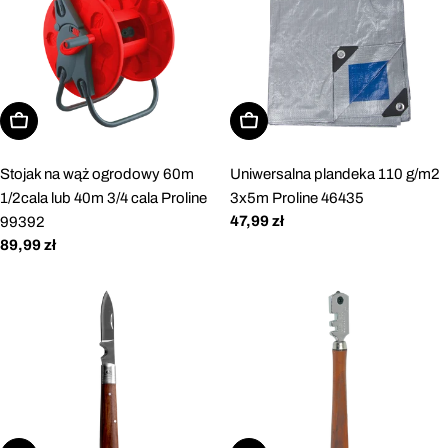
Dodaj do koszyka
Dodaj do koszyka
Stojak na wąż ogrodowy 60m
Uniwersalna plandeka 110 g/m2
1/2cala lub 40m 3/4 cala Proline
3x5m Proline 46435
Cena
47,99 zł
99392
regularna
Cena
89,99 zł
regularna