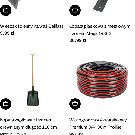
Dodaj do koszyka
Dodaj do koszyka
Wieszak ścienny na wąż Cellfast
Łopata piaskowa z metalowym
Cena
9,99 zł
trzonem Mega 14363
regularna
Cena
36,99 zł
regularna
Dodaj do koszyka
Dodaj do koszyka
Łopata węglowa z trzonem
Wąż ogrodowy 4-warstwowy
drewnianym długość 116 cm
Premium 3/4" 30m Proline
Profix 12334
99633