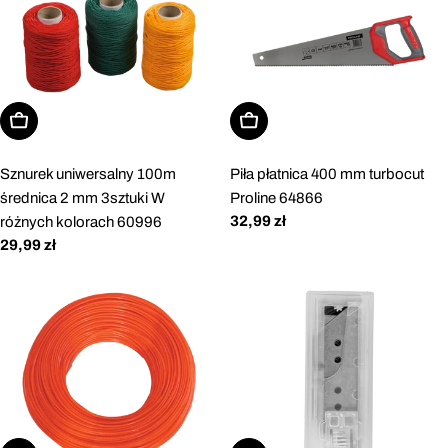
Dodaj do koszyka
Dodaj do koszyka
Sznurek uniwersalny 100m
Piła płatnica 400 mm turbocut
średnica 2 mm 3sztuki W
Proline 64866
Cena
32,99 zł
różnych kolorach 60996
regularna
Cena
29,99 zł
regularna