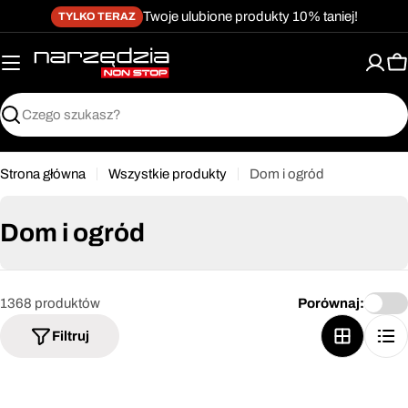
żet dostępności
Przejdź
↵
↵
↵
Przejdź do treści
Przejdź do menu
Przejdź do stopki
Twoje ulubione produkty 10% taniej!
TYLKO TERAZ
do
treści
K
Szukaj
Strona główna
Wszystkie produkty
Dom i ogród
Dom i ogród
1368 produktów
Porównaj:
Filtruj