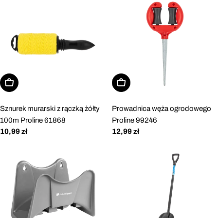
Dodaj do koszyka
Dodaj do koszyka
Sznurek murarski z rączką żółty
Prowadnica węża ogrodowego
100m Proline 61868
Proline 99246
Cena
10,99 zł
Cena
12,99 zł
regularna
regularna