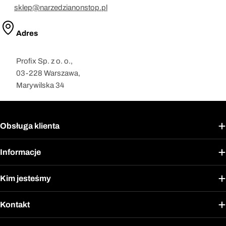
sklep@narzedzianonstop.pl
Adres
Profix Sp. z o. o.,
03-228 Warszawa,
Marywilska 34
Obsługa klienta
Informacje
Kim jesteśmy
Kontakt