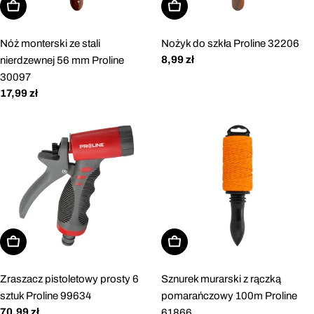
Dodaj do koszyka
Dodaj do koszyka
Nóż monterski ze stali
Nożyk do szkła Proline 32206
Cena
8,99 zł
nierdzewnej 56 mm Proline
regularna
30097
Cena
17,99 zł
regularna
Dodaj do koszyka
Dodaj do koszyka
Zraszacz pistoletowy prosty 6
Sznurek murarski z rączką
sztuk Proline 99634
pomarańczowy 100m Proline
Cena
70,99 zł
61866