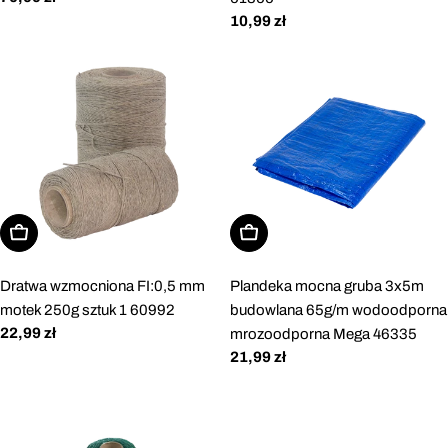
regularna
Cena
10,99 zł
regularna
Dodaj do koszyka
Dodaj do koszyka
Dratwa wzmocniona FI:0,5 mm
Plandeka mocna gruba 3x5m
motek 250g sztuk 1 60992
budowlana 65g/m wodoodporna
Cena
22,99 zł
mrozoodporna Mega 46335
regularna
Cena
21,99 zł
regularna