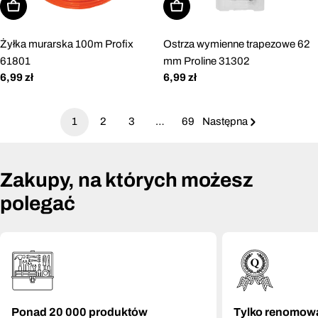
Dodaj do koszyka
Dodaj do koszyka
Żyłka murarska 100m Profix
Ostrza wymienne trapezowe 62
61801
mm Proline 31302
Cena
6,99 zł
Cena
6,99 zł
regularna
regularna
1
2
3
…
69
Następna
Zakupy, na których możesz
polegać
Ponad 20 000 produktów
Tylko renomow