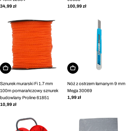
Cena
34,99 zł
Cena
100,99 zł
regularna
regularna
Dodaj do koszyka
Dodaj do koszyka
Sznurek murarski Fi 1.7 mm
Nóż z ostrzem łamanym 9 mm
100m pomarańczowy sznurek
Mega 30069
Cena
1,99 zł
budowlany Proline 61851
regularna
Cena
10,99 zł
regularna