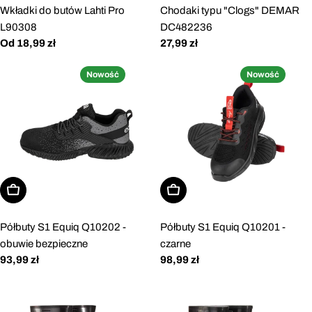
Wkładki do butów Lahti Pro
Chodaki typu "Clogs" DEMAR
L90308
DC482236
Cena
Od 18,99 zł
Cena
27,99 zł
regularna
regularna
Nowość
Nowość
Wybierz opcje
Wybierz opcje
Półbuty S1 Equiq Q10202 -
Półbuty S1 Equiq Q10201 -
obuwie bezpieczne
czarne
Cena
93,99 zł
Cena
98,99 zł
regularna
regularna