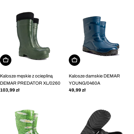
regularna
regularna
Wybierz opcje
Wybierz opcje
Kalosze męskie z ociepliną
Kalosze damskie DEMAR
DEMAR PREDATOR XL/0260
YOUNG/0460A
Cena
103,99 zł
Cena
49,99 zł
regularna
regularna