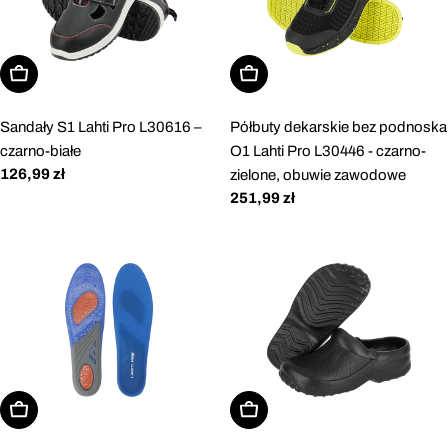
Wybierz opcje
Wybierz opcje
Sandały S1 Lahti Pro L30616 –
Półbuty dekarskie bez podnoska
czarno-białe
O1 Lahti Pro L30446 - czarno-
Cena
126,99 zł
zielone, obuwie zawodowe
regularna
Cena
251,99 zł
regularna
Wybierz opcje
Wybierz opcje