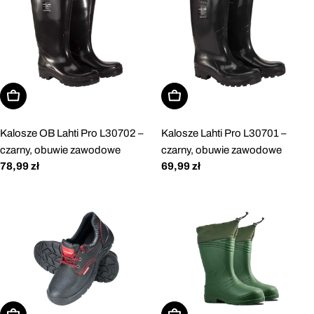
Wybierz opcje
Wybierz opcje
Kalosze OB Lahti Pro L30702 –
Kalosze Lahti Pro L30701 –
czarny, obuwie zawodowe
czarny, obuwie zawodowe
Cena
78,99 zł
Cena
69,99 zł
regularna
regularna