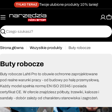
żet dostępności
Przejdź
↵
↵
↵
Przejdź do treści
Przejdź do menu
Przejdź do stopki
Twoje ulubione produkty 10% taniej!
TYLKO TERAZ
do
treści
K
Szukaj
Strona główna
Wszystkie produkty
Buty robocze
Buty robocze
Buty robocze Lahti Pro to obuwie ochronne zaprojektowane
pod realne warunki pracy - od budowy po halę przemysłową.
Każdy model spełnia normę EN ISO 20345 i posiada
certyfikat CE. W ofercie znajdziesz półbuty, trzewiki, kalosze i
sandały - dobór zależy od charakteru stanowiska i zagrożeń.