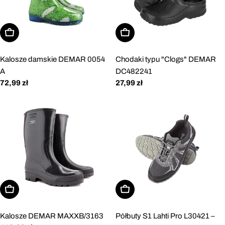
Wybierz opcje
Wybierz opcje
Kalosze damskie DEMAR 0054
Chodaki typu "Clogs" DEMAR
A
DC482241
Cena
72,99 zł
Cena
27,99 zł
regularna
regularna
Wybierz opcje
Wybierz opcje
Kalosze DEMAR MAXXB/3163
Półbuty S1 Lahti Pro L30421 –