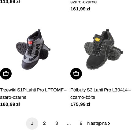
Cena
113,99 zł
szaro-czarne
regularna
Cena
161,99 zł
regularna
Wybierz opcje
Wybierz opcje
Trzewiki S1P Lahti Pro LPTOMF –
Półbuty S3 Lahti Pro L30414 –
szaro-czarne
czarno-żółte
Cena
160,99 zł
Cena
175,99 zł
regularna
regularna
1
2
3
…
9
Następna