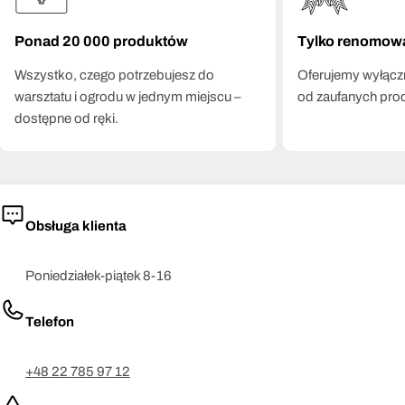
SRC na śliskich podłogach.
Ponad 20 000 produktów
Tylko renomow
Co znajdziesz w ofercie Lahti Pro?
Wszystko, czego potrzebujesz do
Oferujemy wyłączn
W ofercie dostępne są półbuty i trzewiki robocze z metalowym
warsztatu i ogrodu w jednym miejscu –
od zaufanych pro
lub kompozytowym podnoskiem, kalosze do prac w terenie i
dostępne od ręki.
wilgotnych pomieszczeniach, sandały na ciepłe miesiące oraz
śniegowce do pracy w zimowych warunkach. Wszystkie
modele spełniają normę EN ISO 20345 i posiadają certyfikat
CE. Wymienna wkładka i anatomiczne ukształtowanie
podeszwy to standard w linii Lahti Pro.
Obsługa klienta
Poniedziałek-piątek 8-16
Telefon
+48 22 785 97 12