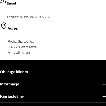
Email
sklep@narzedzianonstop.pl
Adres
Profix Sp. z o. o.,
03-228 Warszawa,
Marywilska 34
Obsługa klienta
Informacje
Kim jesteśmy