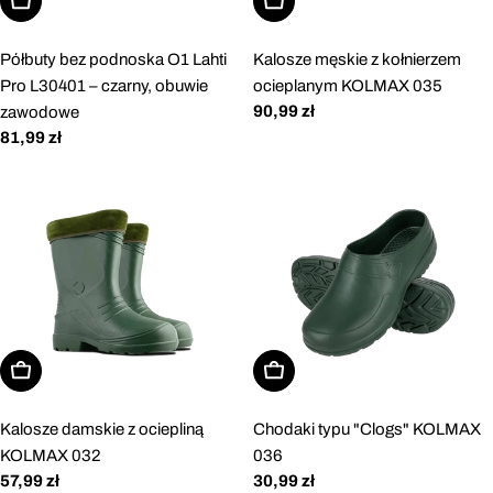
Wybierz opcje
Wybierz opcje
Półbuty bez podnoska O1 Lahti
Kalosze męskie z kołnierzem
Pro L30401 – czarny, obuwie
ocieplanym KOLMAX 035
Cena
90,99 zł
zawodowe
regularna
Cena
81,99 zł
regularna
Wybierz opcje
Wybierz opcje
Kalosze damskie z ociepliną
Chodaki typu "Clogs" KOLMAX
KOLMAX 032
036
Cena
57,99 zł
Cena
30,99 zł