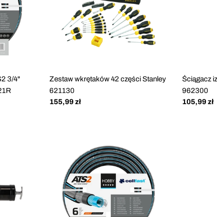
2 3/4"
Zestaw wkrętaków 42 części Stanley
Ściągacz i
221R
621130
962300
Cena
155,99 zł
Cena
105,99 zł
regularna
regularna