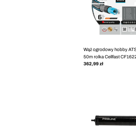
Wąż ogrodowy hobby ATS
50m rolka Cellfast CF16
Cena
362,99 zł
regularna