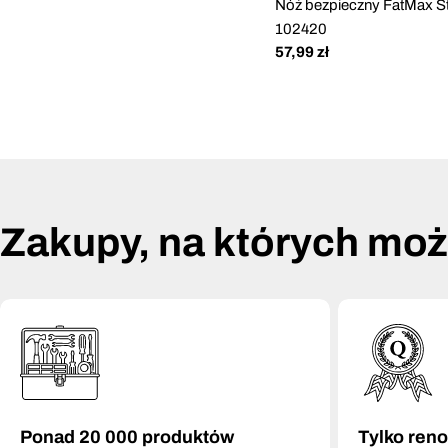
Nóż bezpieczny FatMax S
102420
Cena
57,99 zł
regularna
Zakupy, na których mo
Ponad 20 000 produktów
Tylko ren