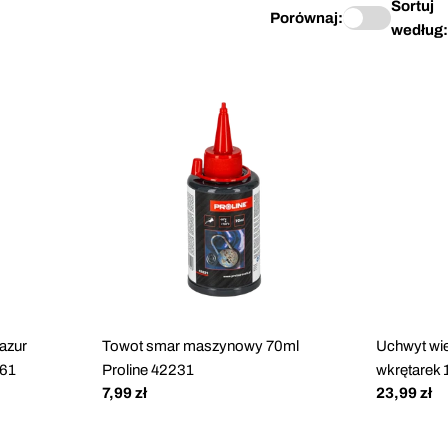
Sortuj
Porównaj:
według:
pazur
Towot smar maszynowy 70ml
Uchwyt wie
761
Proline 42231
wkrętarek 
Cena
7,99 zł
Cena
23,99 zł
regularna
regularna