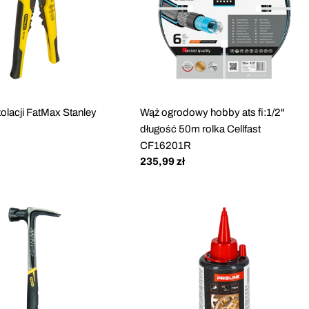
zolacji FatMax Stanley
Wąż ogrodowy hobby ats fi:1/2"
długość 50m rolka Cellfast
CF16201R
Cena
235,99 zł
regularna