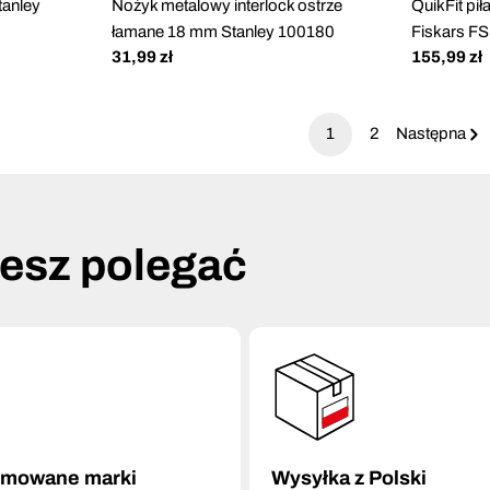
tanley
Nożyk metalowy interlock ostrze
QuikFit pił
łamane 18 mm Stanley 100180
Fiskars F
Cena
31,99 zł
Cena
155,99 zł
regularna
regularna
1
2
Następna
żesz polegać
omowane marki
Wysyłka z Polski