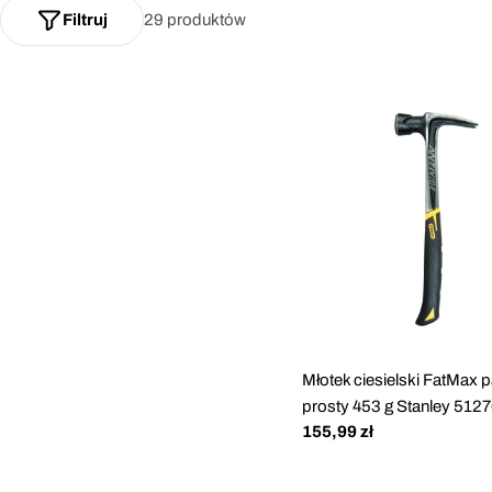
Filtruj
29 produktów
Młotek ciesielski FatMax 
prosty 453 g Stanley 512
Cena
155,99 zł
regularna