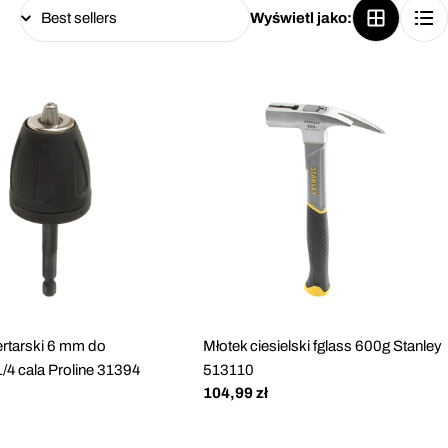
Wyświetl jako:
rtarski 6 mm do
Młotek ciesielski fglass 600g Stanley
1/4 cala Proline 31394
513110
Cena
104,99 zł
regularna