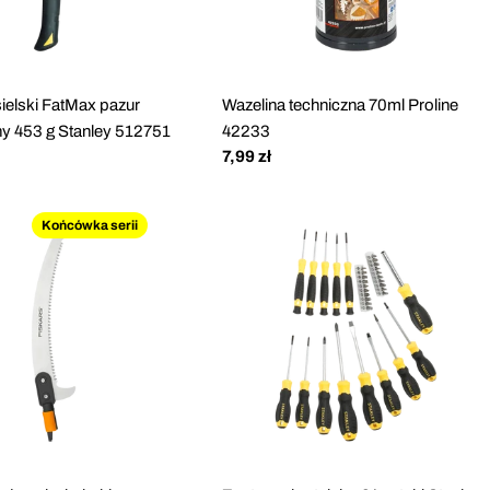
sielski FatMax pazur
Wazelina techniczna 70ml Proline
y 453 g Stanley 512751
42233
Cena
7,99 zł
regularna
Końcówka serii