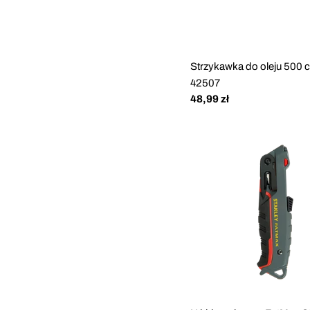
Strzykawka do oleju 500 c
42507
Cena
48,99 zł
regularna