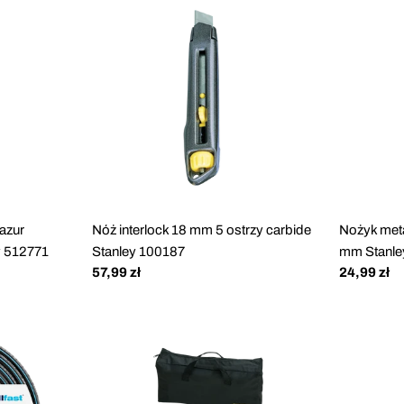
pazur
Nóż interlock 18 mm 5 ostrzy carbide
Nożyk met
y 512771
Stanley 100187
mm Stanle
Cena
57,99 zł
Cena
24,99 zł
regularna
regularna