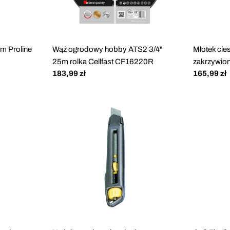
m Proline
Wąż ogrodowy hobby ATS2 3/4"
Młotek cie
25m rolka Cellfast CF16220R
zakrzywion
Cena
183,99 zł
Cena
165,99 zł
regularna
regularna