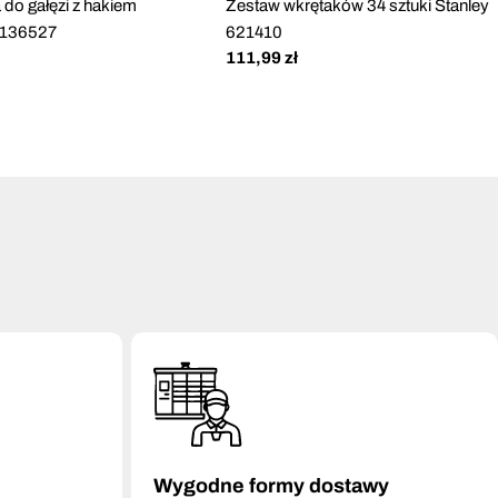
a do gałęzi z hakiem
Zestaw wkrętaków 34 sztuki Stanley
S136527
621410
Cena
111,99 zł
regularna
Wygodne formy dostawy