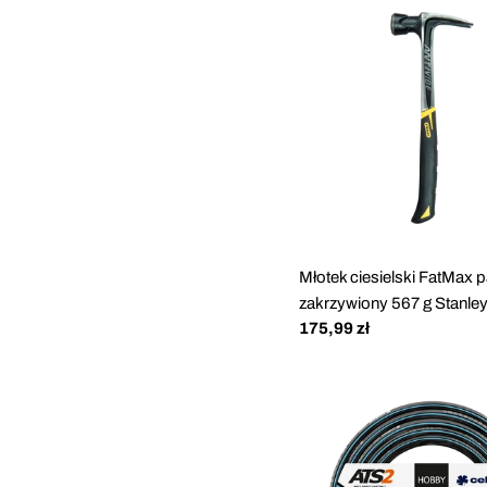
Młotek ciesielski FatMax 
zakrzywiony 567 g Stanle
Cena
175,99 zł
regularna