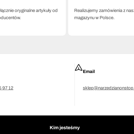
ącznie oryginalne artykuły od
Realizujemy zamówienia z na
oducentów.
magazynu w Polsce.
Email
5 97 12
sklep@narzedzianonstop.
Kim jesteśmy