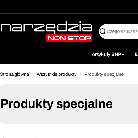
żet dostępności
Przejdź
↵
↵
↵
Przejdź do treści
Przejdź do menu
Przejdź do stopki
do
treści
Szukaj
Artykuły BHP
E
Strona główna
Wszystkie produkty
Produkty specjalne
Produkty specjalne