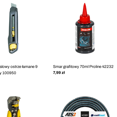
alowy ostrze łamane 9
Smar grafitowy 70ml Proline 42232
Cena
7,99 zł
y 100950
regularna