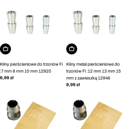
Dodaj do koszyka
Dodaj do koszyka
Kliny pierścieniowe do trzonów Fi
Kliny metal pierścieniowe do
:7 mm 8 mm 10 mm 12920
trzonów Fi :12 mm 13 mm 15
Cena
6,99 zł
mm z zawieszką 12946
regularna
Cena
8,99 zł
regularna