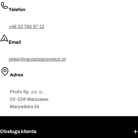
Telefon
+48 22 785 97 12
Email
sklep@narzedzianonstop.pl
Adres
Profix Sp. z o. o.,
03-228 Warszawa,
Marywilska 34
Obsługa klienta