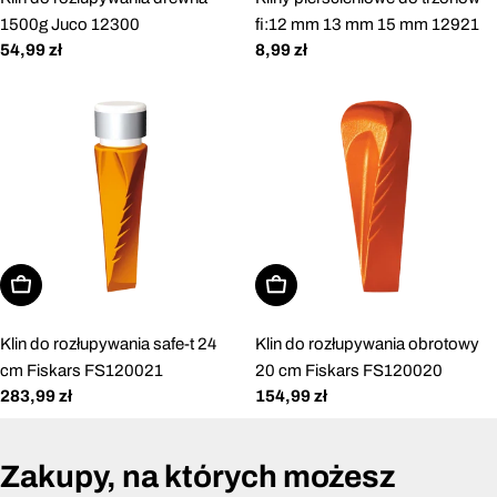
1500g Juco 12300
fi:12 mm 13 mm 15 mm 12921
Cena
54,99 zł
Cena
8,99 zł
regularna
regularna
Dodaj do koszyka
Dodaj do koszyka
Klin do rozłupywania safe-t 24
Klin do rozłupywania obrotowy
cm Fiskars FS120021
20 cm Fiskars FS120020
Cena
283,99 zł
Cena
154,99 zł
regularna
regularna
Zakupy, na których możesz