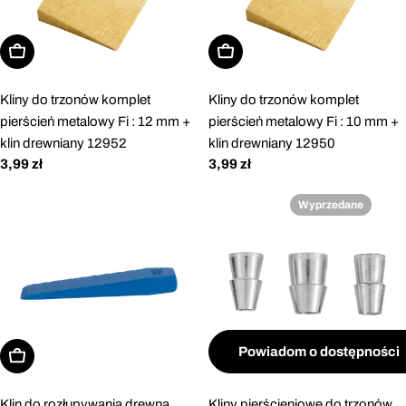
Dodaj do koszyka
Dodaj do koszyka
Kliny do trzonów komplet
Kliny do trzonów komplet
pierścień metalowy Fi : 12 mm +
pierścień metalowy Fi : 10 mm +
klin drewniany 12952
klin drewniany 12950
Cena
3,99 zł
Cena
3,99 zł
regularna
regularna
Wyprzedane
Powiadom o dostępności
Dodaj do koszyka
Klin do rozłupywania drewna
Kliny pierścieniowe do trzonów