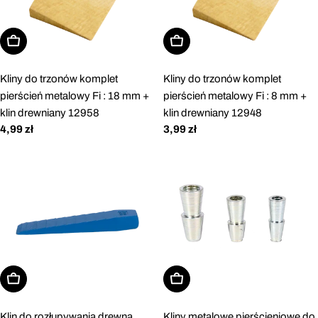
Dodaj do koszyka
Dodaj do koszyka
Kliny do trzonów komplet
Kliny do trzonów komplet
pierścień metalowy Fi : 18 mm +
pierścień metalowy Fi : 8 mm +
klin drewniany 12958
klin drewniany 12948
Cena
4,99 zł
Cena
3,99 zł
regularna
regularna
Dodaj do koszyka
Dodaj do koszyka
Klin do rozłupywania drewna
Kliny metalowe pierścieniowe do