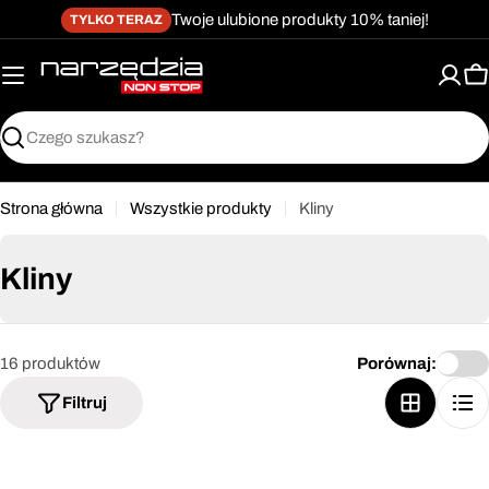
żet dostępności
Przejdź
↵
↵
↵
Przejdź do treści
Przejdź do menu
Przejdź do stopki
Twoje ulubione produkty 10% taniej!
TYLKO TERAZ
do
treści
K
Szukaj
Strona główna
Wszystkie produkty
Kliny
Kliny
16 produktów
Porównaj:
Filtruj