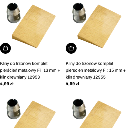
Dodaj do koszyka
Dodaj do koszyka
Kliny do trzonów komplet
Kliny do trzonów komplet
pierścień metalowy Fi : 13 mm +
pierścień metalowy Fi : 15 mm +
klin drewniany 12953
klin drewniany 12955
Cena
4,99 zł
Cena
4,99 zł
regularna
regularna