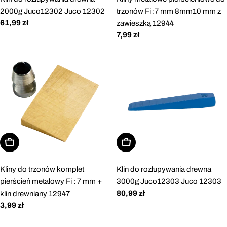
2000g Juco12302 Juco 12302
trzonów Fi :7 mm 8mm10 mm z
Cena
61,99 zł
zawieszką 12944
regularna
Cena
7,99 zł
regularna
Dodaj do koszyka
Dodaj do koszyka
Kliny do trzonów komplet
Klin do rozłupywania drewna
pierścień metalowy Fi : 7 mm +
3000g Juco12303 Juco 12303
Cena
80,99 zł
klin drewniany 12947
regularna
Cena
3,99 zł
regularna