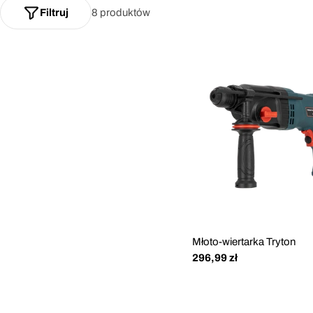
Filtruj
8 produktów
Młoto-wiertarka Tryton
Cena
296,99 zł
regularna