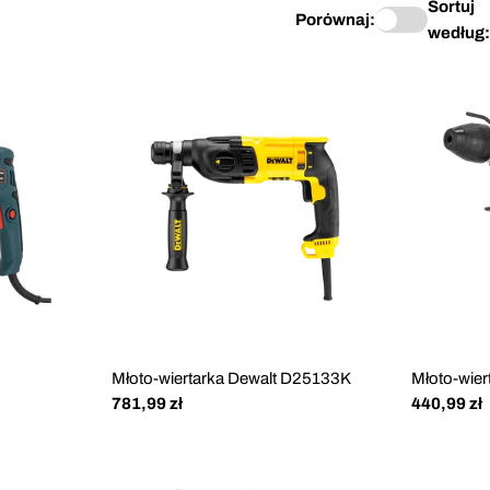
Sortuj
Porównaj:
według:
Młoto-wiertarka Dewalt D25133K
Młoto-wier
Cena
781,99 zł
Cena
440,99 zł
regularna
regularna