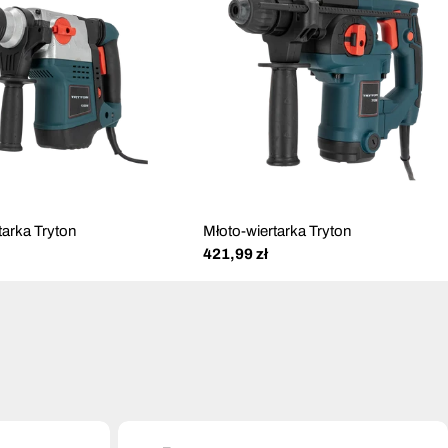
tarka Tryton
Młoto-wiertarka Tryton
Cena
421,99 zł
regularna