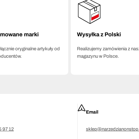
omowane marki
Wysyłka z Polski
ącznie oryginalne artykuły od
Realizujemy zamówienia z na
oducentów.
magazynu w Polsce.
Email
5 97 12
sklep@narzedzianonstop.