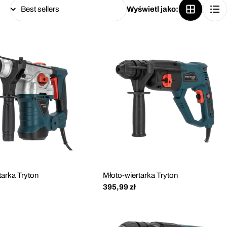
Wyświetl jako:
tarka Tryton
Młoto-wiertarka Tryton
Cena
395,99 zł
regularna