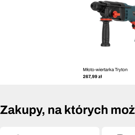
Młoto-wiertarka Tryton
Cena
267,99 zł
regularna
Zakupy, na których mo