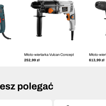
Młoto-wiertarka Vulcan Concept
Młoto-wier
Cena
252,99 zł
Cena
613,99 zł
regularna
regularna
żesz polegać