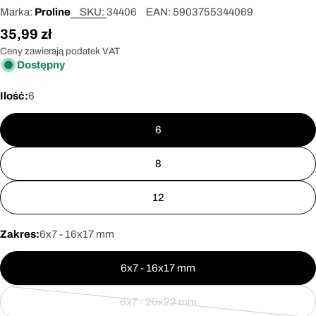
Marka:
Proline
SKU:
34406
EAN:
5903755344069
Cena
35,99 zł
regularna
Ceny zawierają podatek VAT
Dostępny
Ilość:
6
6
8
12
Zakres:
6x7 - 16x17 mm
6x7 - 16x17 mm
6x7 - 20x22 mm