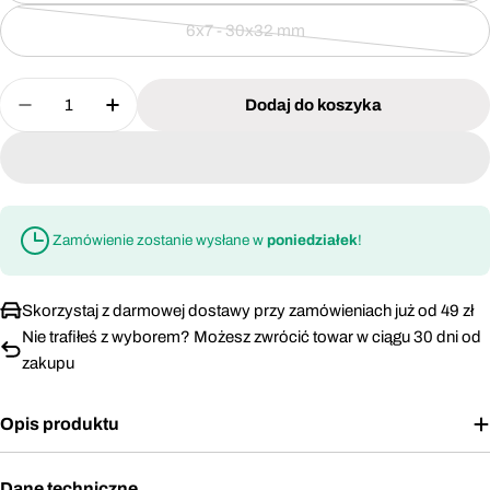
6x7 - 30x32 mm
Ilość
Dodaj do koszyka
Zmniejsz ilość dla Klucze płaskie 6-17 mm CRV z
Zwiększ ilość dla Klucze płaskie 6-17 
Zamówienie zostanie wysłane w
poniedziałek
!
Skorzystaj z darmowej dostawy przy zamówieniach już od 49 zł
Nie trafiłeś z wyborem? Możesz zwrócić towar w ciągu 30 dni od
zakupu
Opis produktu
Dane techniczne