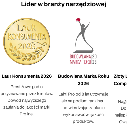
Lider w branży narzędziowej
Laur Konsumenta 2026
Budowlana Marka Roku
Złoty
2026
Compa
Prestiżowe godło
przyznawane przez klientów.
Lahti Pro od 8 lat utrzymuje
Dowód najwyższego
się na podium rankingu,
Nagr
zaufania do jakości marki
potwierdzając zaufanie
Dor
Proline.
wykonawców i jakość
najlep
produktów.
Gwar