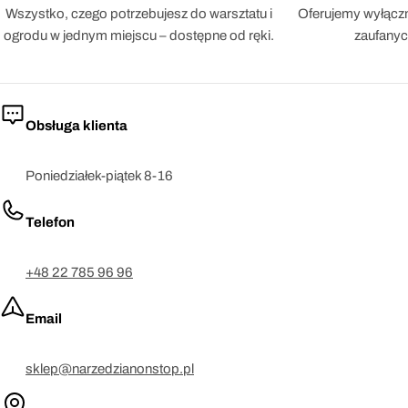
Wszystko, czego potrzebujesz do warsztatu i
Oferujemy wyłączn
ogrodu w jednym miejscu – dostępne od ręki.
zaufanyc
Obsługa klienta
Poniedziałek-piątek 8-16
Telefon
+48 22 785 96 96
Email
sklep@narzedzianonstop.pl