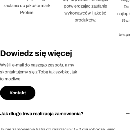
zaufania do jakości marki
potwierdzając zaufanie
Dor
Proline.
wykonawców i jakość
najlep
produktów.
Gwar
bezpi
Dowiedz się więcej
Wyślij e-mail do naszego zespołu, a my
skontaktujemy się z Tobą tak szybko, jak
to możliwe.
Kontakt
Jak długo trwa realizacja zamówienia?
Twoje zamówienie trafia do realizacji w 1–2 dni robocze, więc