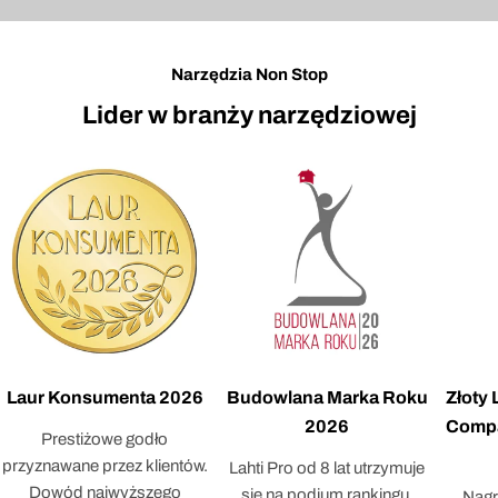
Narzędzia Non Stop
Lider w branży narzędziowej
Laur Konsumenta 2026
Budowlana Marka Roku
Złoty
2026
Compa
Prestiżowe godło
przyznawane przez klientów.
Lahti Pro od 8 lat utrzymuje
Dowód najwyższego
się na podium rankingu,
Nagr