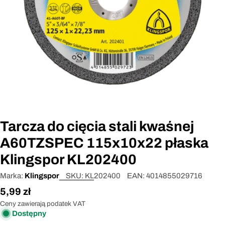
Otwórz media 0 w oknie modalnym
Tarcza do cięcia stali kwaśnej
A60TZSPEC 115x10x22 płaska
Klingspor KL202400
Marka:
Klingspor
SKU:
KL202400
EAN:
4014855029716
Cena
5,99 zł
regularna
Ceny zawierają podatek VAT
Dostępny