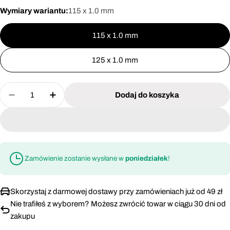
Wymiary wariantu:
115 x 1.0 mm
115 x 1.0 mm
125 x 1.0 mm
Ilość
Dodaj do koszyka
Zmniejsz ilość dla Tarcza do cięcia stali kwaś
Zwiększ ilość dla Tarcza do cięcia sta
Zamówienie zostanie wysłane w
poniedziałek
!
Skorzystaj z darmowej dostawy przy zamówieniach już od 49 zł
Nie trafiłeś z wyborem? Możesz zwrócić towar w ciągu 30 dni od
zakupu