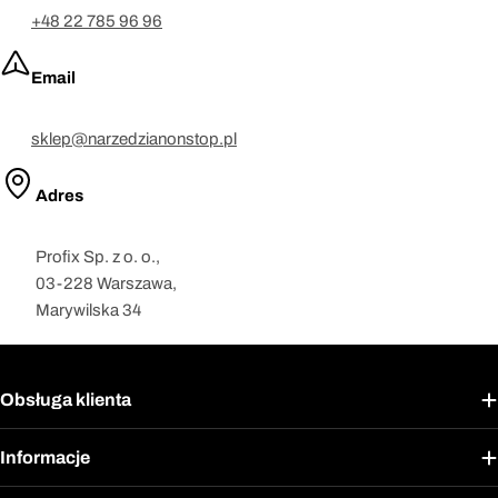
+48 22 785 96 96
Email
sklep@narzedzianonstop.pl
Adres
Profix Sp. z o. o.,
03-228 Warszawa,
Marywilska 34
Obsługa klienta
Informacje