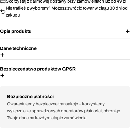
Skorzystaj z darmowej dostawy przy zamówieniach już od 49 zł
Nie trafiłeś z wyborem? Możesz zwrócić towar w ciągu 30 dni od
zakupu
Opis produktu
Dane techniczne
Bezpieczeństwo produktów GPSR
Metody
Bezpieczne płatności
płatności
Gwarantujemy bezpieczne transakcje – korzystamy
wyłącznie ze sprawdzonych operatorów płatności, chroniąc
Twoje dane na każdym etapie zamówienia.