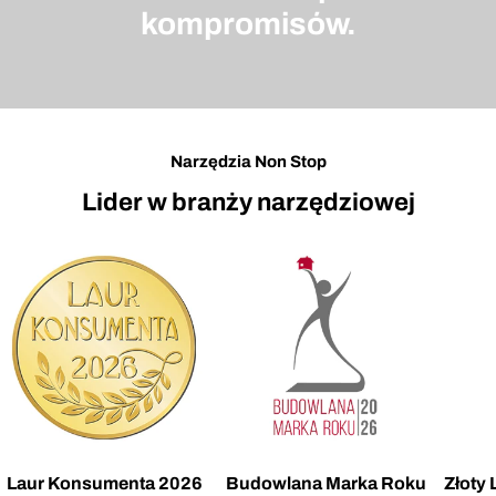
kompromisów.
Narzędzia Non Stop
Lider w branży narzędziowej
Laur Konsumenta 2026
Budowlana Marka Roku
Złoty