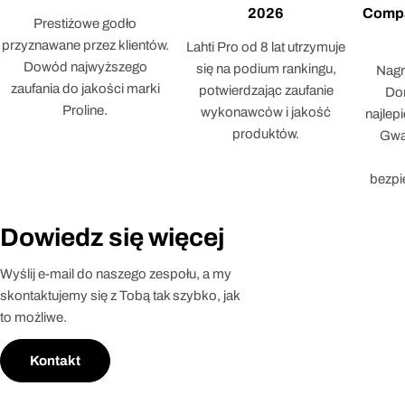
2026
Compa
Prestiżowe godło
przyznawane przez klientów.
Lahti Pro od 8 lat utrzymuje
Dowód najwyższego
się na podium rankingu,
Nagr
zaufania do jakości marki
potwierdzając zaufanie
Dor
Proline.
wykonawców i jakość
najlep
produktów.
Gwar
bezpi
Dowiedz się więcej
Wyślij e-mail do naszego zespołu, a my
skontaktujemy się z Tobą tak szybko, jak
to możliwe.
Kontakt