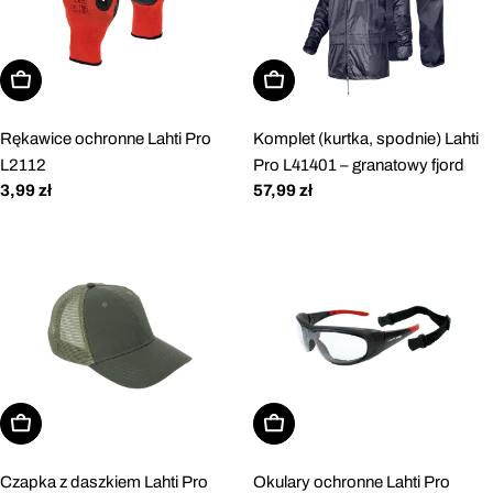
Wybierz opcje
Wybierz opcje
Rękawice ochronne Lahti Pro
Komplet (kurtka, spodnie) Lahti
L2112
Pro L41401 – granatowy fjord
Cena
3,99 zł
Cena
57,99 zł
regularna
regularna
Dodaj do koszyka
Dodaj do koszyka
Czapka z daszkiem Lahti Pro
Okulary ochronne Lahti Pro