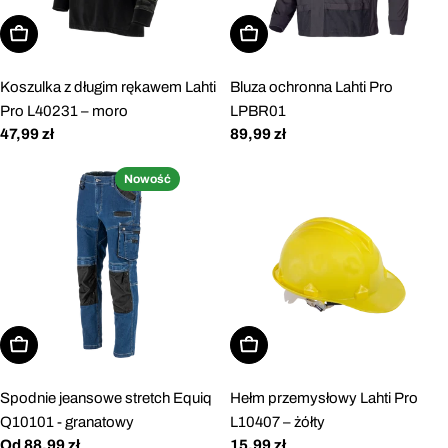
Wybierz opcje
Wybierz opcje
Koszulka z długim rękawem Lahti
Bluza ochronna Lahti Pro
Pro L40231 – moro
LPBR01
Cena
47,99 zł
Cena
89,99 zł
regularna
regularna
Nowość
Wybierz opcje
Dodaj do koszyka
Spodnie jeansowe stretch Equiq
Hełm przemysłowy Lahti Pro
Q10101 - granatowy
L10407 – żółty
Cena
Od 88,99 zł
Cena
15,99 zł