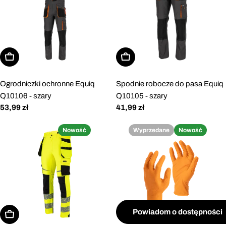
Wybierz opcje
Wybierz opcje
Ogrodniczki ochronne Equiq
Spodnie robocze do pasa Equiq
Q10106 - szary
Q10105 - szary
Cena
53,99 zł
Cena
41,99 zł
regularna
regularna
Nowość
Wyprzedane
Nowość
Powiadom o dostępności
Wybierz opcje