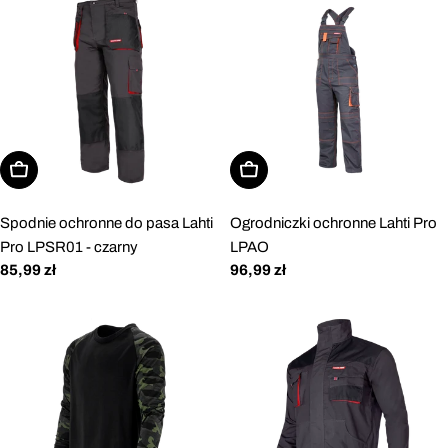
Wybierz opcje
Wybierz opcje
Spodnie ochronne do pasa Lahti
Ogrodniczki ochronne Lahti Pro
Pro LPSR01 - czarny
LPAO
Cena
85,99 zł
Cena
96,99 zł
regularna
regularna