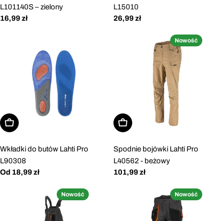
L101140S – zielony
L15010
Cena
16,99 zł
Cena
26,99 zł
regularna
regularna
Nowość
Wybierz opcje
Wybierz opcje
Wkładki do butów Lahti Pro
Spodnie bojówki Lahti Pro
L90308
L40562 - beżowy
Cena
Od 18,99 zł
Cena
101,99 zł
regularna
regularna
Nowość
Nowość