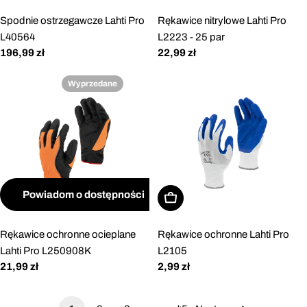
Spodnie ostrzegawcze Lahti Pro
Rękawice nitrylowe Lahti Pro
L40564
L2223 - 25 par
Cena
196,99 zł
Cena
22,99 zł
regularna
regularna
Wyprzedane
Powiadom o dostępności
Wybierz opcje
Rękawice ochronne ocieplane
Rękawice ochronne Lahti Pro
Lahti Pro L250908K
L2105
Cena
21,99 zł
Cena
2,99 zł
regularna
regularna