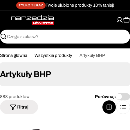
żet dostępności
Przejdź
↵
↵
↵
Przejdź do treści
Przejdź do menu
Przejdź do stopki
Twoje ulubione produkty 10% taniej!
TYLKO TERAZ
do
treści
K
Szukaj
Strona główna
Wszystkie produkty
Artykuły BHP
Artykuły BHP
888 produktów
Porównaj:
Filtruj