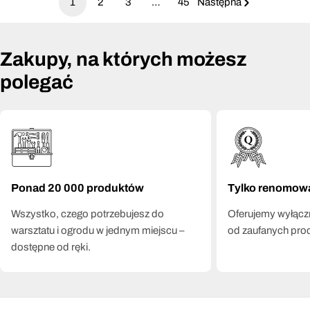
1
2
3
…
45
Następna
Zakupy, na których możesz
polegać
Ponad 20 000 produktów
Tylko renomow
Wszystko, czego potrzebujesz do
Oferujemy wyłączn
warsztatu i ogrodu w jednym miejscu –
od zaufanych pro
dostępne od ręki.