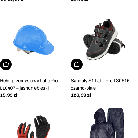
regularna
regularna
Dodaj do koszyka
Wybierz opcje
Hełm przemysłowy Lahti Pro
Sandały S1 Lahti Pro L30616 –
L10407 – jasnoniebieski
czarno-białe
Cena
15,99 zł
Cena
126,99 zł
regularna
regularna