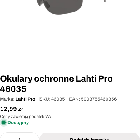
Otwórz media 0 w oknie modalnym
Okulary ochronne Lahti Pro
46035
Marka:
Lahti Pro
SKU:
46035
EAN:
5903755460356
Cena
12,99 zł
regularna
Ceny zawierają podatek VAT
Dostępny
Ilość
Dodaj do koszyka