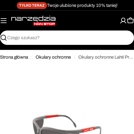
żet dostępności
Przejdź
↵
↵
↵
Przejdź do treści
Przejdź do menu
Przejdź do stopki
Twoje ulubione produkty 10% taniej!
TYLKO TERAZ
do
treści
K
Szukaj
Strona główna
Okulary ochronne
Okulary ochronne Lahti Pro 46035
Przejdź
do
informacji
o
produkcie