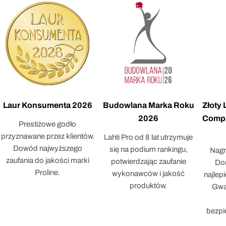
Laur Konsumenta 2026
Budowlana Marka Roku
Złoty
2026
Compa
Prestiżowe godło
przyznawane przez klientów.
Lahti Pro od 8 lat utrzymuje
Dowód najwyższego
się na podium rankingu,
Nagr
zaufania do jakości marki
potwierdzając zaufanie
Dor
Proline.
wykonawców i jakość
najlep
produktów.
Gwar
bezpi