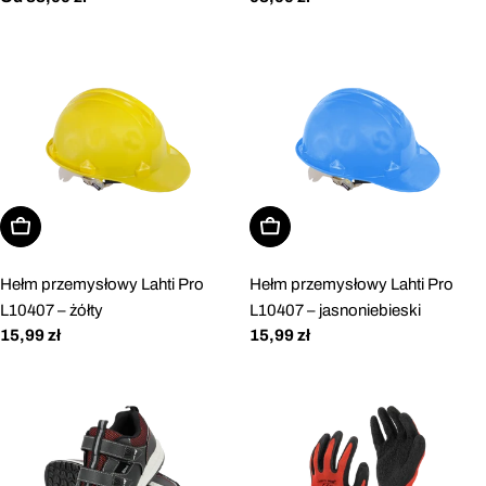
regularna
regularna
Dodaj do koszyka
Dodaj do koszyka
Hełm przemysłowy Lahti Pro
Hełm przemysłowy Lahti Pro
L10407 – żółty
L10407 – jasnoniebieski
Cena
15,99 zł
Cena
15,99 zł
regularna
regularna