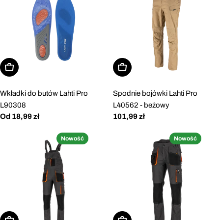
Wybierz opcje
Wybierz opcje
Wkładki do butów Lahti Pro
Spodnie bojówki Lahti Pro
L90308
L40562 - beżowy
Cena
Od 18,99 zł
Cena
101,99 zł
regularna
regularna
Nowość
Nowość