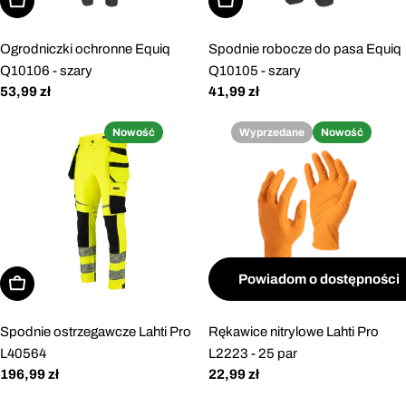
Wybierz opcje
Wybierz opcje
Ogrodniczki ochronne Equiq
Spodnie robocze do pasa Equiq
Q10106 - szary
Q10105 - szary
Cena
53,99 zł
Cena
41,99 zł
regularna
regularna
Nowość
Wyprzedane
Nowość
Powiadom o dostępności
Wybierz opcje
Spodnie ostrzegawcze Lahti Pro
Rękawice nitrylowe Lahti Pro
L40564
L2223 - 25 par
Cena
196,99 zł
Cena
22,99 zł
regularna
regularna