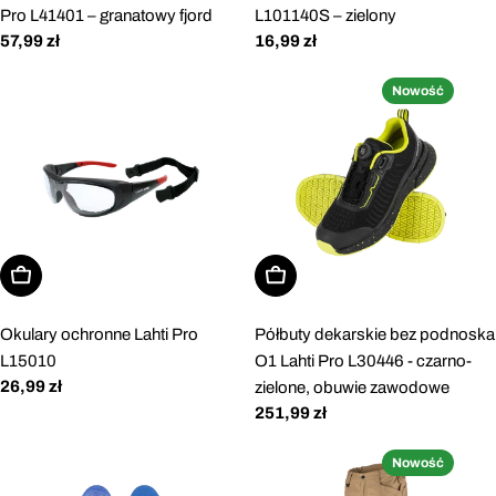
Pro L41401 – granatowy fjord
L101140S – zielony
Cena
57,99 zł
Cena
16,99 zł
regularna
regularna
Nowość
Dodaj do koszyka
Wybierz opcje
Okulary ochronne Lahti Pro
Półbuty dekarskie bez podnoska
L15010
O1 Lahti Pro L30446 - czarno-
Cena
26,99 zł
zielone, obuwie zawodowe
regularna
Cena
251,99 zł
regularna
Nowość