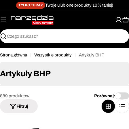
żet dostępności
Przejdź
↵
↵
↵
Przejdź do treści
Przejdź do menu
Przejdź do stopki
Twoje ulubione produkty 10% taniej!
TYLKO TERAZ
do
treści
K
Szukaj
Strona główna
Wszystkie produkty
Artykuły BHP
Artykuły BHP
889 produktów
Porównaj:
Filtruj