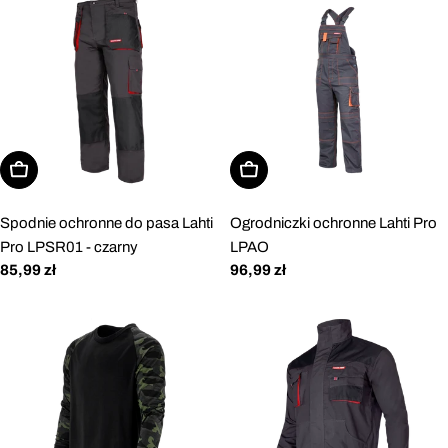
Wybierz opcje
Wybierz opcje
Spodnie ochronne do pasa Lahti
Ogrodniczki ochronne Lahti Pro
Pro LPSR01 - czarny
LPAO
Cena
85,99 zł
Cena
96,99 zł
regularna
regularna