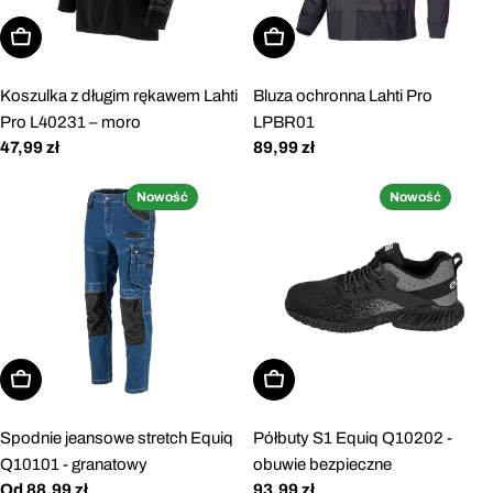
Wybierz opcje
Wybierz opcje
Koszulka z długim rękawem Lahti
Bluza ochronna Lahti Pro
Pro L40231 – moro
LPBR01
Cena
47,99 zł
Cena
89,99 zł
regularna
regularna
Nowość
Nowość
Wybierz opcje
Wybierz opcje
Spodnie jeansowe stretch Equiq
Półbuty S1 Equiq Q10202 -
Q10101 - granatowy
obuwie bezpieczne
Cena
Od 88,99 zł
Cena
93,99 zł