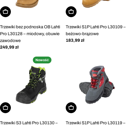
Wybierz opcje
Wybierz opcje
Trzewiki bez podnoska OB Lahti
Trzewiki S1P Lahti Pro L30109 –
Pro L30128 – miodowy, obuwie
beżowo-brązowe
Cena
183,99 zł
zawodowe
regularna
Cena
249,99 zł
regularna
Nowość
Wybierz opcje
Wybierz opcje
Trzewiki S3 Lahti Pro L30130 –
Trzewiki S1P Lahti Pro L30119 –