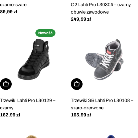
czarno-szare
O2 Lahti Pro L30304 – czarny,
Cena
89,99 zł
obuwie zawodowe
regularna
Cena
249,99 zł
regularna
Nowość
Wybierz opcje
Wybierz opcje
Trzewiki Lahti Pro L30129 –
Trzewiki SB Lahti Pro L30108 –
czarny
szaro-czerwone
Cena
162,99 zł
Cena
165,99 zł
regularna
regularna