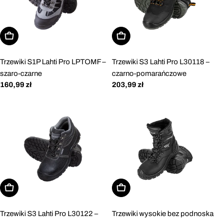
Wybierz opcje
Wybierz opcje
Trzewiki S1P Lahti Pro LPTOMF –
Trzewiki S3 Lahti Pro L30118 –
szaro-czarne
czarno-pomarańczowe
Cena
160,99 zł
Cena
203,99 zł
regularna
regularna
Wybierz opcje
Wybierz opcje
Trzewiki S3 Lahti Pro L30122 –
Trzewiki wysokie bez podnoska