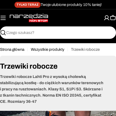
żet dostępności
Przejdź
↵
↵
↵
Przejdź do treści
Przejdź do menu
Przejdź do stopki
Twoje ulubione produkty 10% taniej!
TYLKO TERAZ
do
treści
K
Szukaj
Strona główna
Wszystkie produkty
Trzewiki robocze
Trzewiki robocze
Trzewiki robocze Lahti Pro z wysoką cholewką
stabilizującą kostkę - do ciężkich warunków terenowych
i pracy na rusztowaniach. Klasy S1, S1P i S3. Skórzane i
z tkanin technicznych. Norma EN ISO 20345, certyfikat
CE. Rozmiary 36-47