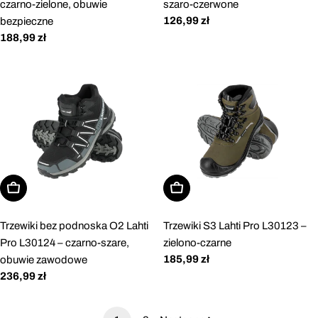
czarno-zielone, obuwie
szaro-czerwone
Cena
126,99 zł
bezpieczne
regularna
Cena
188,99 zł
regularna
Wybierz opcje
Wybierz opcje
Trzewiki bez podnoska O2 Lahti
Trzewiki S3 Lahti Pro L30123 –
Pro L30124 – czarno-szare,
zielono-czarne
Cena
185,99 zł
obuwie zawodowe
regularna
Cena
236,99 zł
regularna