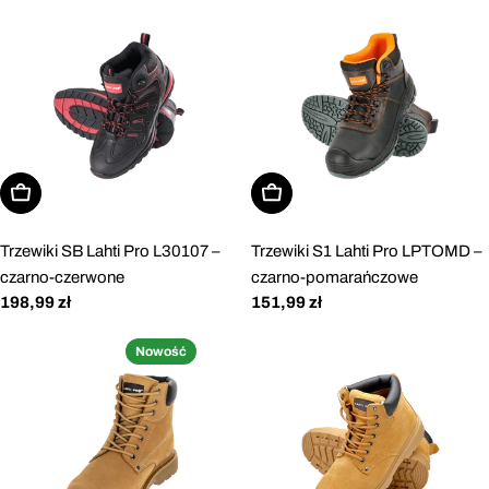
Wybierz opcje
Wybierz opcje
Trzewiki SB Lahti Pro L30107 –
Trzewiki S1 Lahti Pro LPTOMD –
czarno-czerwone
czarno-pomarańczowe
Cena
198,99 zł
Cena
151,99 zł
regularna
regularna
Nowość