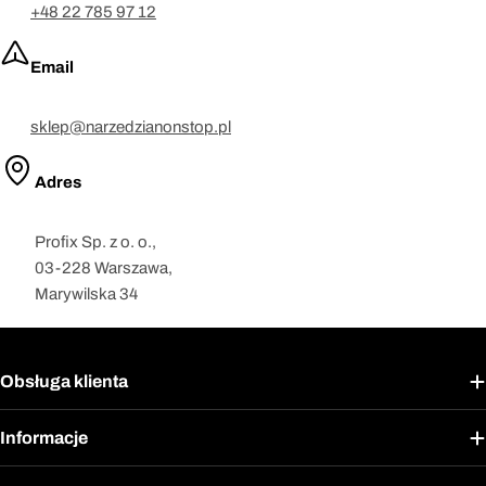
+48 22 785 97 12
Email
sklep@narzedzianonstop.pl
Adres
Profix Sp. z o. o.,
03-228 Warszawa,
Marywilska 34
Obsługa klienta
Informacje