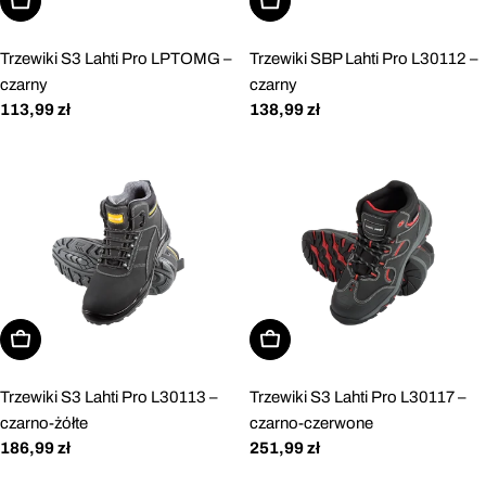
Wybierz opcje
Wybierz opcje
Trzewiki S3 Lahti Pro LPTOMG –
Trzewiki SBP Lahti Pro L30112 –
czarny
czarny
Cena
113,99 zł
Cena
138,99 zł
regularna
regularna
Wybierz opcje
Wybierz opcje
Trzewiki S3 Lahti Pro L30113 –
Trzewiki S3 Lahti Pro L30117 –
czarno-żółte
czarno-czerwone
Cena
186,99 zł
Cena
251,99 zł
regularna
regularna