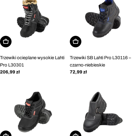
Wybierz opcje
Wybierz opcje
Trzewiki ocieplane wysokie Lahti
Trzewiki SB Lahti Pro L30116 –
Pro L30301
czarno-niebieskie
Cena
206,99 zł
Cena
72,99 zł
regularna
regularna