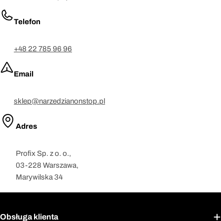
Telefon
+48 22 785 96 96
Email
sklep@narzedzianonstop.pl
Adres
Profix Sp. z o. o.,
03-228 Warszawa,
Marywilska 34
Obsługa klienta