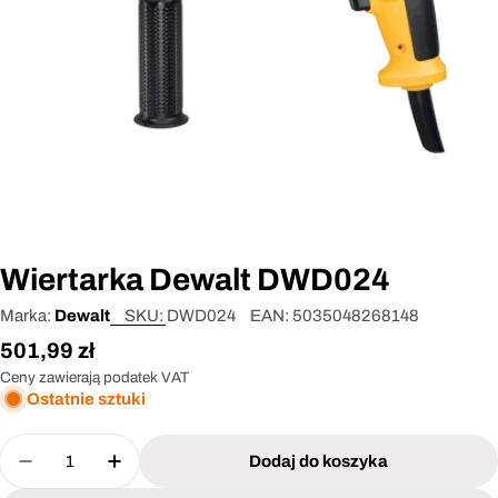
Otwórz media 0 w oknie modalnym
Wiertarka Dewalt DWD024
Marka:
Dewalt
SKU:
DWD024
EAN:
5035048268148
Cena
501,99 zł
regularna
Ceny zawierają podatek VAT
Ostatnie sztuki
Ilość
Dodaj do koszyka
Zmniejsz ilość dla Wiertarka Dewalt DWD024
Zwiększ ilość dla Wiertarka Dewalt DW