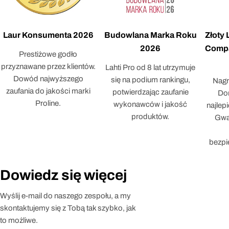
Laur Konsumenta 2026
Budowlana Marka Roku
Złoty
2026
Compa
Prestiżowe godło
przyznawane przez klientów.
Lahti Pro od 8 lat utrzymuje
Dowód najwyższego
się na podium rankingu,
Nagr
zaufania do jakości marki
potwierdzając zaufanie
Dor
Proline.
wykonawców i jakość
najlep
produktów.
Gwar
bezpi
Dowiedz się więcej
Wyślij e-mail do naszego zespołu, a my
skontaktujemy się z Tobą tak szybko, jak
to możliwe.