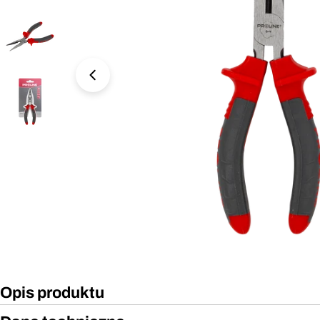
Otwórz media 0 w oknie modalnym
Opis produktu