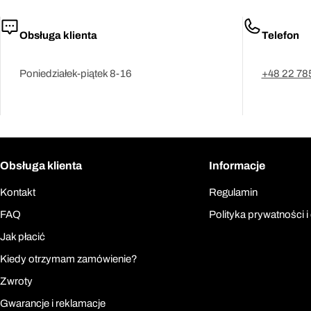
Obsługa klienta
Telefon
Poniedziałek-piątek 8-16
+48 22 78
Obsługa klienta
Informacje
Kontakt
Regulamin
FAQ
Polityka prywatności i
Jak płacić
Kiedy otrzymam zamówienie?
Zwroty
Gwarancje i reklamacje