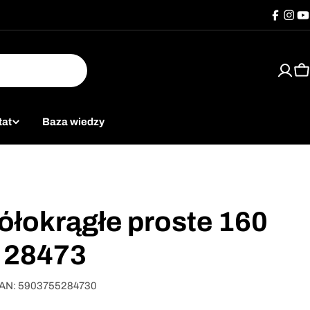
Facebo
Inst
Y
K
tat
Baza wiedzy
ółokrągłe proste 160
 28473
AN:
5903755284730