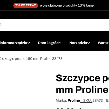
Twoje ulubione produkty 10% taniej!
TYLKO TERAZ
lektronarzędzia
Dom i ogród
Narzędzia
Warsz
łokrągłe proste 160 mm Proline 28473
Szczypce p
mm Proline
Marka:
Proline
SKU:
28473
E