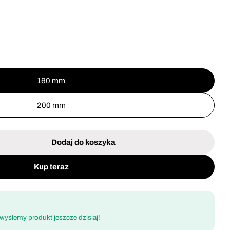
Otwórz media 2
160 mm
200 mm
Dodaj do koszyka
zypce półokrągłe proste 160 mm Proline 28473
 dla Szczypce półokrągłe proste 160 mm Proline 28
Kup teraz
!
 wyślemy produkt jeszcze dzisiaj!