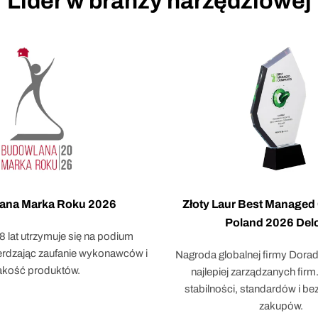
Lider w branży narzędziowej
ana Marka Roku 2026
Złoty Laur Best Manage
Poland 2026 Delo
 8 lat utrzymuje się na podium
ierdzając zaufanie wykonawców i
Nagroda globalnej firmy Doradc
akość produktów.
najlepiej zarządzanych fir
stabilności, standardów i b
zakupów.