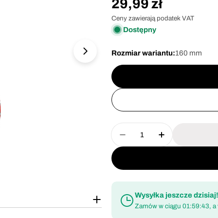
Cena
29,99 zł
regularna
Ceny zawierają podatek VAT
Dostępny
Rozmiar wariantu:
160 mm
Otwórz media 1 w oknie modalnym
Ilość
Zmniejsz ilość dla Szc
Zwiększ ilość
Wysyłka jeszcze dzisiaj
Zamów w ciągu
01:59:42
, a