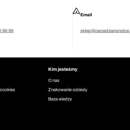
Email
5 96 96
sklep@narzedzianonstop.
Kim jesteśmy
O nas
 cookies
Znakowanie odzieży
Baza wiedzy