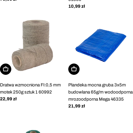
regularna
Cena
10,99 zł
regularna
Dodaj do koszyka
Dodaj do koszyka
Dratwa wzmocniona FI:0,5 mm
Plandeka mocna gruba 3x5m
motek 250g sztuk 1 60992
budowlana 65g/m wodoodporna
Cena
22,99 zł
mrozoodporna Mega 46335
regularna
Cena
21,99 zł
regularna