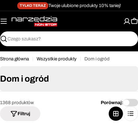
żet dostępności
Przejdź
↵
↵
↵
Przejdź do treści
Przejdź do menu
Przejdź do stopki
Twoje ulubione produkty 10% taniej!
TYLKO TERAZ
do
treści
K
Szukaj
Strona główna
Wszystkie produkty
Dom i ogród
Dom i ogród
1368 produktów
Porównaj:
Filtruj