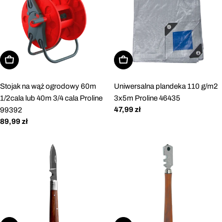
Dodaj do koszyka
Dodaj do koszyka
Stojak na wąż ogrodowy 60m
Uniwersalna plandeka 110 g/m2
1/2cala lub 40m 3/4 cala Proline
3x5m Proline 46435
Cena
47,99 zł
99392
regularna
Cena
89,99 zł
regularna