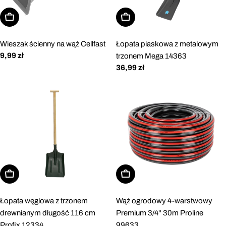
Dodaj do koszyka
Dodaj do koszyka
Wieszak ścienny na wąż Cellfast
Łopata piaskowa z metalowym
Cena
9,99 zł
trzonem Mega 14363
regularna
Cena
36,99 zł
regularna
Dodaj do koszyka
Dodaj do koszyka
Łopata węglowa z trzonem
Wąż ogrodowy 4-warstwowy
drewnianym długość 116 cm
Premium 3/4" 30m Proline
Profix 12334
99633