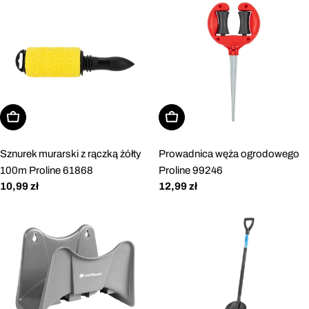
Dodaj do koszyka
Dodaj do koszyka
Sznurek murarski z rączką żółty
Prowadnica węża ogrodowego
100m Proline 61868
Proline 99246
Cena
10,99 zł
Cena
12,99 zł
regularna
regularna