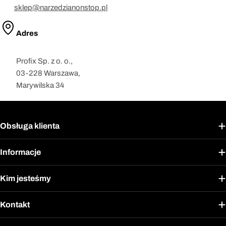
sklep@narzedzianonstop.pl
Adres
Profix Sp. z o. o.,
03-228 Warszawa,
Marywilska 34
Obsługa klienta
Informacje
Kim jesteśmy
Kontakt