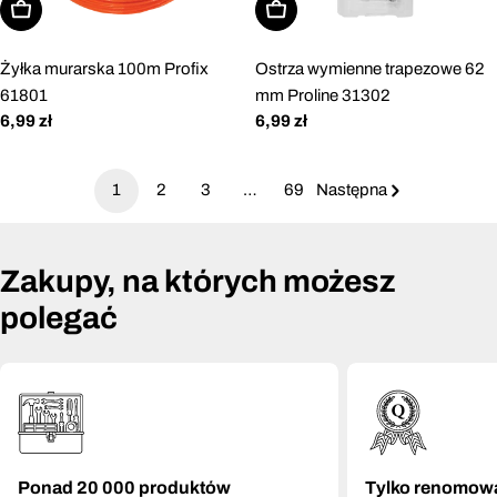
Dodaj do koszyka
Dodaj do koszyka
Żyłka murarska 100m Profix
Ostrza wymienne trapezowe 62
61801
mm Proline 31302
Cena
6,99 zł
Cena
6,99 zł
regularna
regularna
1
2
3
…
69
Następna
Zakupy, na których możesz
polegać
Ponad 20 000 produktów
Tylko renomow