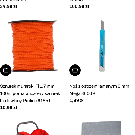
Cena
34,99 zł
Cena
100,99 zł
regularna
regularna
Dodaj do koszyka
Dodaj do koszyka
Sznurek murarski Fi 1.7 mm
Nóż z ostrzem łamanym 9 mm
100m pomarańczowy sznurek
Mega 30069
Cena
1,99 zł
budowlany Proline 61851
regularna
Cena
10,99 zł
regularna