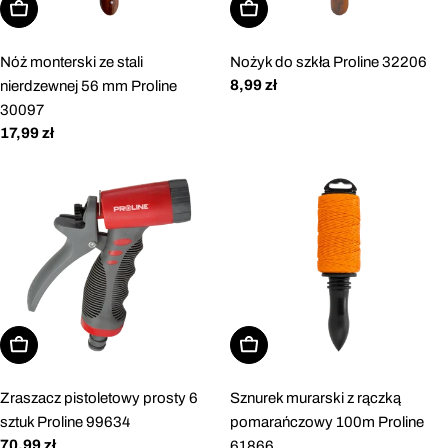
Dodaj do koszyka
Dodaj do koszyka
Nóż monterski ze stali
Nożyk do szkła Proline 32206
Cena
8,99 zł
nierdzewnej 56 mm Proline
regularna
30097
Cena
17,99 zł
regularna
Dodaj do koszyka
Dodaj do koszyka
Zraszacz pistoletowy prosty 6
Sznurek murarski z rączką
sztuk Proline 99634
pomarańczowy 100m Proline
Cena
70,99 zł
61866