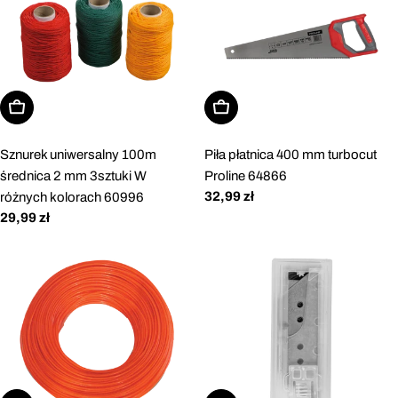
Dodaj do koszyka
Dodaj do koszyka
Sznurek uniwersalny 100m
Piła płatnica 400 mm turbocut
średnica 2 mm 3sztuki W
Proline 64866
Cena
32,99 zł
różnych kolorach 60996
regularna
Cena
29,99 zł
regularna