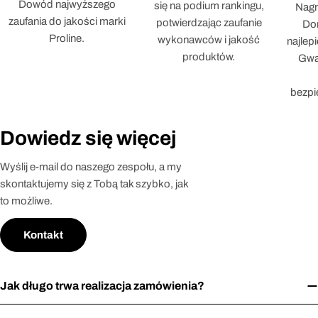
Dowód najwyższego
się na podium rankingu,
Nagr
zaufania do jakości marki
potwierdzając zaufanie
Dor
Proline.
wykonawców i jakość
najlep
produktów.
Gwar
bezpi
Dowiedz się więcej
Wyślij e-mail do naszego zespołu, a my
skontaktujemy się z Tobą tak szybko, jak
to możliwe.
Kontakt
Jak długo trwa realizacja zamówienia?