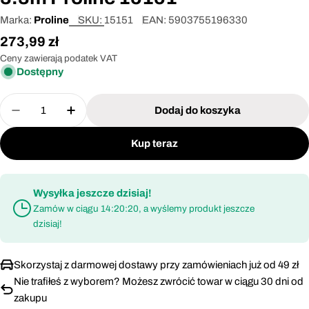
Marka:
Proline
SKU:
15151
EAN:
5903755196330
Cena
273,99 zł
regularna
Ceny zawierają podatek VAT
Dostępny
Ilość
Dodaj do koszyka
Zmniejsz ilość dla Zestaw tyczka statyw rozporow
Zwiększ ilość dla Zestaw tyczka statyw 
Kup teraz
Wysyłka jeszcze dzisiaj!
Zamów w ciągu
14:20:20
, a wyślemy produkt jeszcze
dzisiaj!
Skorzystaj z darmowej dostawy przy zamówieniach już od 49 zł
Nie trafiłeś z wyborem? Możesz zwrócić towar w ciągu 30 dni od
zakupu