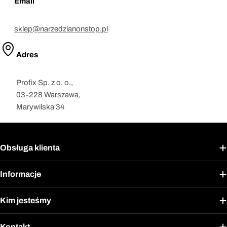
Email
sklep@narzedzianonstop.pl
Adres
Profix Sp. z o. o.,
03-228 Warszawa,
Marywilska 34
Obsługa klienta
Informacje
Kim jesteśmy
Kontakt