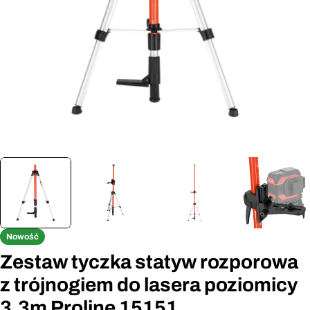
Otwórz media 0 w oknie modalnym
Nowość
Zestaw tyczka statyw rozporowa
z trójnogiem do lasera poziomicy
3.3m Proline 15151