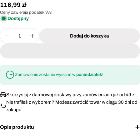
Cena
116,99 zł
regularna
Ceny zawierają podatek VAT
Dostępny
Ilość
Dodaj do koszyka
Zmniejsz ilość dla Wiertła stopniowe do metalu HS
Zwiększ ilość dla Wiertła stopniowe do 
Zamówienie zostanie wysłane w
poniedziałek
!
Skorzystaj z darmowej dostawy przy zamówieniach już od 49 zł
Nie trafiłeś z wyborem? Możesz zwrócić towar w ciągu 30 dni od
zakupu
Opis produktu