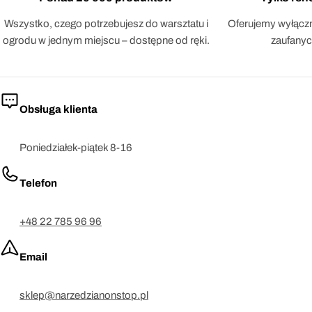
Wszystko, czego potrzebujesz do warsztatu i
Oferujemy wyłączn
ogrodu w jednym miejscu – dostępne od ręki.
zaufanyc
Obsługa klienta
Poniedziałek-piątek 8-16
Telefon
+48 22 785 96 96
Email
sklep@narzedzianonstop.pl