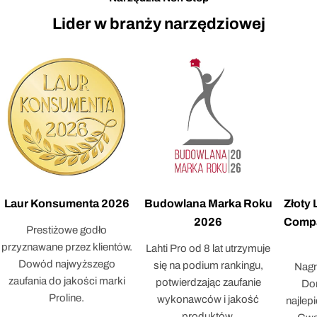
Lider w branży narzędziowej
Laur Konsumenta 2026
Budowlana Marka Roku
Złoty
2026
Compa
Prestiżowe godło
przyznawane przez klientów.
Lahti Pro od 8 lat utrzymuje
Dowód najwyższego
się na podium rankingu,
Nagr
zaufania do jakości marki
potwierdzając zaufanie
Dor
Proline.
wykonawców i jakość
najlep
produktów.