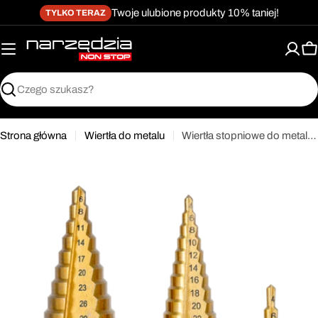
żet dostępności
Przejdź
↵
↵
↵
Przejdź do treści
Przejdź do menu
Przejdź do stopki
Twoje ulubione produkty 10% taniej!
TYLKO TERAZ
do
treści
K
Szukaj
Strona główna
Wiertła do metalu
Wiertła stopniowe do metalu HSS tin 3 sztuk Proline 77803
Przejdź
do
informacji
o
produkcie