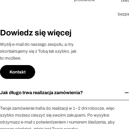
Gwar
bezpi
Dowiedz się więcej
Wyślij e-mail do naszego zespołu, a my
skontaktujemy się z Tobą tak szybko, jak
to możliwe.
Kontakt
Jak długo trwa realizacja zamówienia?
Twoje zamówienie trafia do realizacji w 1–2 dni robocze, więc
szybko możesz cieszyć się swoimi zakupami. Po wysyłce
otrzymasz e-mail z potwierdzeniem i numerem śledzenia, aby
zawsze wiedzieć, gdzie jest Twoja paczka.