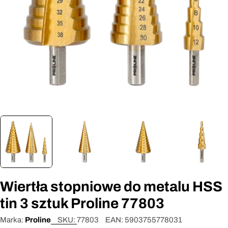
Otwórz media 0 w oknie modalnym
Wiertła stopniowe do metalu HSS
tin 3 sztuk Proline 77803
Marka:
Proline
SKU:
77803
EAN:
5903755778031