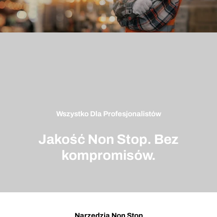
Wszystko Dla Profesjonalistów
Jakość Non Stop. Bez
kompromisów.
Narzędzia Non Stop