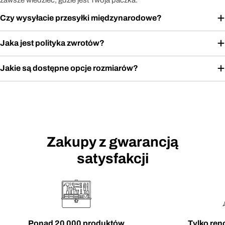
Czy wysyłacie przesyłki międzynarodowe?
Jaka jest polityka zwrotów?
Jakie są dostępne opcje rozmiarów?
Zakupy z gwarancją
satysfakcji
Ponad 20 000 produktów
Tylko re