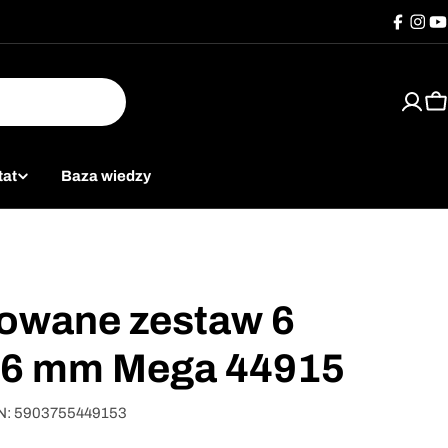
Facebo
Inst
Y
K
tat
Baza wiedzy
lowane zestaw 6
 6 mm Mega 44915
N:
5903755449153