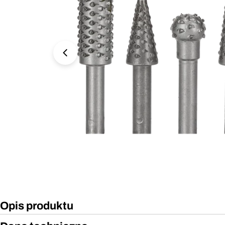
Otwórz media 0 w oknie modalnym
Opis produktu