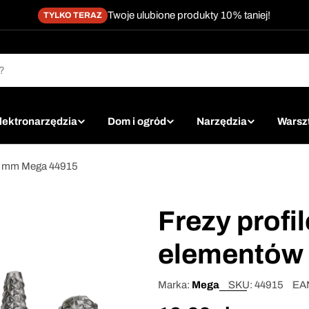
Twoje ulubione produkty 10% taniej!
TYLKO TERAZ
lektronarzędzia
Dom i ogród
Narzędzia
Warsz
 6 mm Mega 44915
Frezy profi
elementów
Marka:
Mega
SKU:
44915
EA