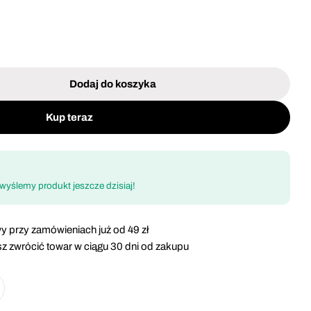
Otwórz media 0
Dodaj do koszyka
ezy profilowane zestaw 6 elementów 6 mm Mega 4491
ć dla Frezy profilowane zestaw 6 elementów 6 mm M
Kup teraz
!
 wyślemy produkt jeszcze dzisiaj!
y przy zamówieniach już od 49 zł
z zwrócić towar w ciągu 30 dni od zakupu