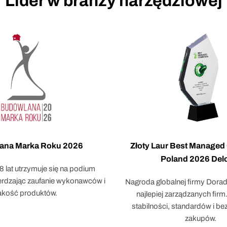
Lider w branży narzędziowej
ana Marka Roku 2026
Złoty Laur Best Manage
Poland 2026 Delo
 8 lat utrzymuje się na podium
ierdzając zaufanie wykonawców i
Nagroda globalnej firmy Doradc
akość produktów.
najlepiej zarządzanych fir
stabilności, standardów i b
zakupów.