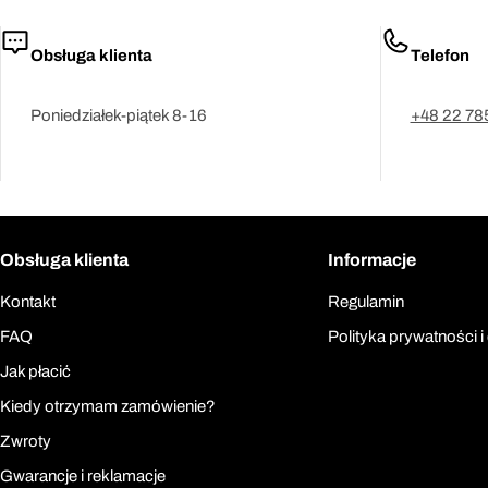
Obsługa klienta
Telefon
Poniedziałek-piątek 8-16
+48 22 78
Obsługa klienta
Informacje
Kontakt
Regulamin
FAQ
Polityka prywatności i
Jak płacić
Kiedy otrzymam zamówienie?
Zwroty
Gwarancje i reklamacje