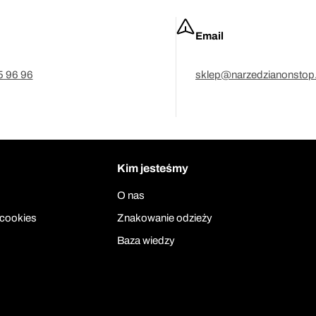
Email
5 96 96
sklep@narzedzianonstop.
Kim jesteśmy
O nas
 cookies
Znakowanie odzieży
Baza wiedzy