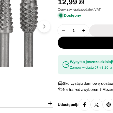
Cena
12,99 zł
regularna
Ceny zawierają podatek VAT
Dostępny
Ilość
Otwórz media 1 w oknie modalnym
Zmniejsz ilość dla Fr
Zwiększ iloś
Wysyłka jeszcze dzisiaj
Zamów w ciągu
07:48:19
, a
Skorzystaj z darmowej dostaw
Nie trafiłeś z wyborem? Możes
Udostępnij: