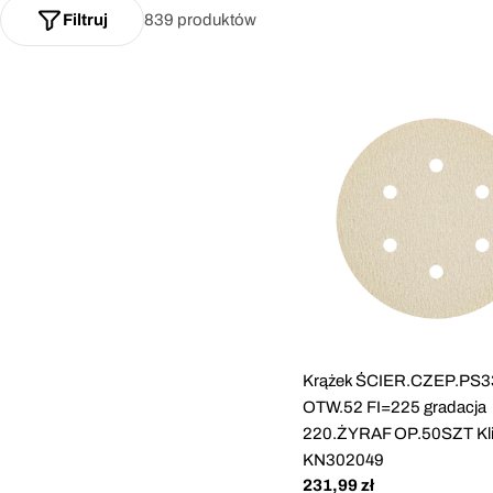
Filtruj
839 produktów
Krążek ŚCIER.CZEP.PS
OTW.52 FI=225 gradacja
220.ŻYRAF OP.50SZT Kl
KN302049
Cena
231,99 zł