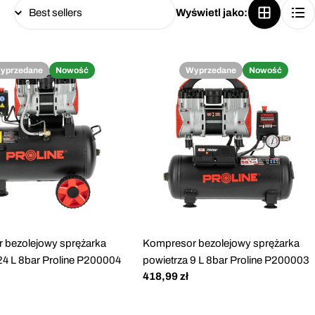
Wyświetl jako:
yprzedane
Nowość
Wyprzedane
Nowość
 bezolejowy sprężarka
Kompresor bezolejowy sprężarka
24 L 8bar Proline P200004
powietrza 9 L 8bar Proline P200003
Cena
418,99 zł
regularna