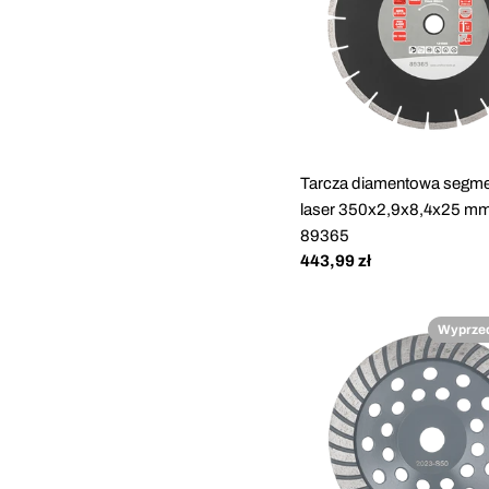
Tarcza diamentowa segm
laser 350x2,9x8,4x25 mm
89365
Cena
443,99 zł
regularna
Wyprze