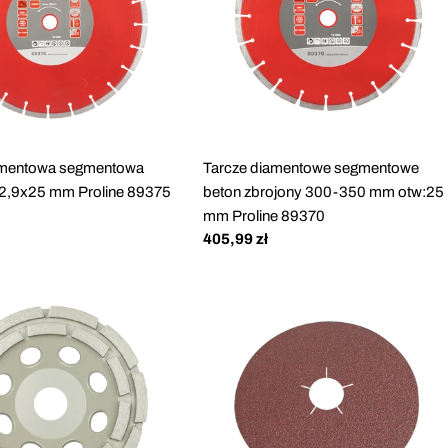
amentowa segmentowa
Tarcze diamentowe segmentowe
x2,9x25 mm Proline 89375
beton zbrojony 300-350 mm otw:25
mm Proline 89370
Cena
405,99 zł
regularna