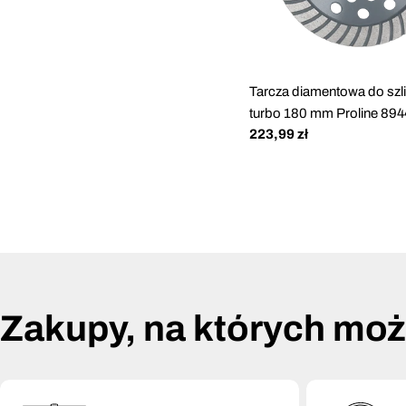
Tarcza diamentowa do szl
turbo 180 mm Proline 89
Cena
223,99 zł
regularna
Zakupy, na których mo