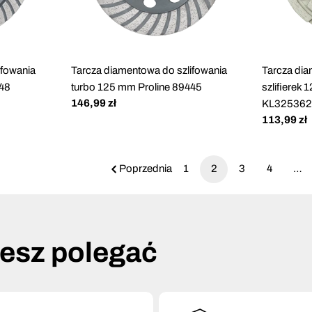
ifowania
Tarcza diamentowa do szlifowania
Tarcza di
448
turbo 125 mm Proline 89445
szlifierek
Cena
146,99 zł
KL32536
regularna
Cena
113,99 zł
regularna
Poprzednia
1
2
3
4
…
żesz polegać