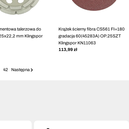
amentowa talerzowa do
Krążek ścierny fibra CS561 FI=180
 125x22,2 mm Klingspor
gradacja 60(45283A) OP.25SZT
2
Klingspor KN11063
Cena
113,99 zł
regularna
42
Następna