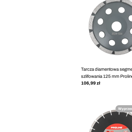
Tarcza diamentowa segm
szlifowania 125 mm Proli
Cena
106,99 zł
regularna
Wyprze