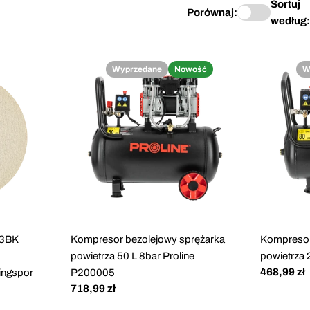
Sortuj
Porównaj:
według:
Wyprzedane
Nowość
W
33BK
Kompresor bezolejowy sprężarka
Kompresor
powietrza 50 L 8bar Proline
powietrza 
Cena
468,99 zł
ingspor
P200005
regularna
Cena
718,99 zł
regularna