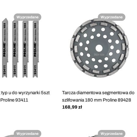
Wyprzedane
Wyprzedane
 typ u do wyrzynarki 5szt
Tarcza diamentowa segmentowa do
Proline 93411
szlifowania 180 mm Proline 89428
Cena
168,99 zł
regularna
Wyprzedane
Wyprzedane