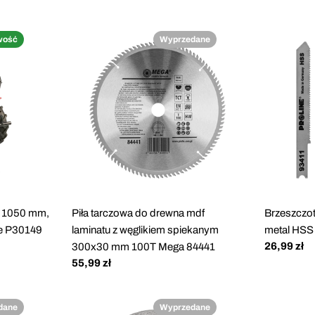
wość
Wyprzedane
, 1050 mm,
Piła tarczowa do drewna mdf
Brzeszczot
e P30149
laminatu z węglikiem spiekanym
metal HSS 
Cena
26,99 zł
300x30 mm 100T Mega 84441
regularna
Cena
55,99 zł
regularna
dane
Wyprzedane