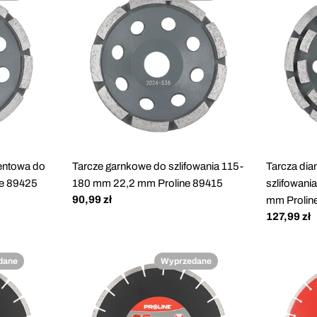
entowa do
Tarcze garnkowe do szlifowania 115-
Tarcza di
ne 89425
180 mm 22,2 mm Proline 89415
szlifowan
Cena
90,99 zł
mm Prolin
regularna
Cena
127,99 zł
regularna
dane
Wyprzedane