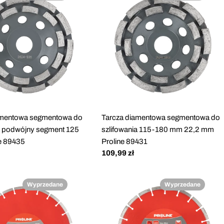
amentowa segmentowa do
Tarcza diamentowa segmentowa do
ia podwójny segment 125
szlifowania 115-180 mm 22,2 mm
e 89435
Proline 89431
Cena
109,99 zł
regularna
Wyprzedane
Wyprzedane