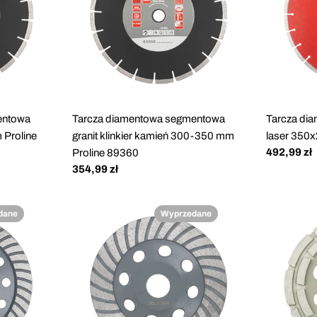
entowa
Tarcza diamentowa segmentowa
Tarcza di
 Proline
granit klinkier kamień 300-350 mm
laser 350
Cena
492,99 zł
Proline 89360
regularna
Cena
354,99 zł
regularna
dane
Wyprzedane