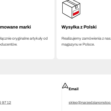
omowane marki
Wysyłka z Polski
ącznie oryginalne artykuły od
Realizujemy zamówienia z na
oducentów.
magazynu w Polsce.
Email
5 97 12
sklep@narzedzianonstop.