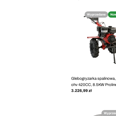
regularna
Wyprzedane
No
Glebogryzarka spalinowa
ohv 420CC, 8.5KW Prolin
Cena
3.226,99 zł
regularna
Wyprze