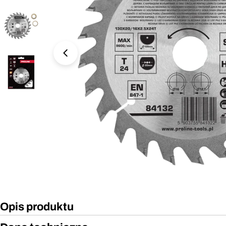
Otwórz media 0 w oknie modalnym
Opis produktu