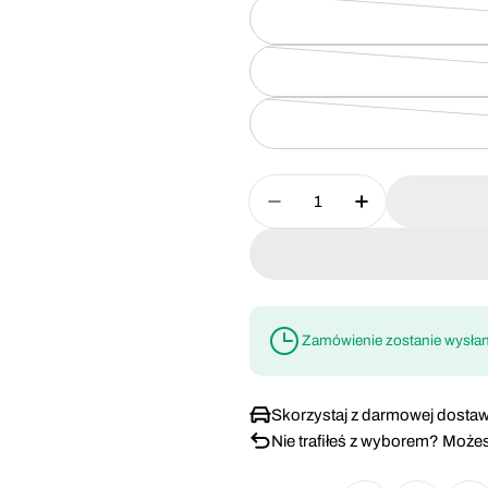
Ilość
Zmniejsz ilość dla Pił
Zwiększ ilość
Zamówienie zostanie wysła
Skorzystaj z darmowej dostaw
Nie trafiłeś z wyborem? Możes