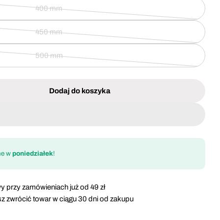
400 mm
450 mm
500 mm
Dodaj do koszyka
a tarczowa z węglikiem spiekanym do drewna 130 mm
 dla Piła tarczowa z węglikiem spiekanym do drewn
ne w
poniedziałek
!
y przy zamówieniach już od 49 zł
z zwrócić towar w ciągu 30 dni od zakupu