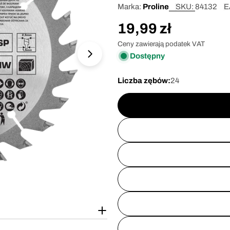
Marka:
Proline
SKU:
84132
E
Cena
19,99 zł
regularna
Ceny zawierają podatek VAT
Dostępny
Otwórz media 1 w oknie modalnym
Liczba zębów:
24