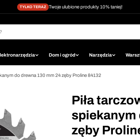
Twoje ulubione produkty 10% taniej!
TYLKO TERAZ
lektronarzędzia
Dom i ogród
Narzędzia
Warsz
iekanym do drewna 130 mm 24 zęby Proline 84132
Piła tarczo
spiekanym 
zęby Proli