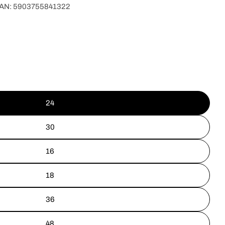
AN:
5903755841322
Otwórz media 2
24
30
16
18
36
48