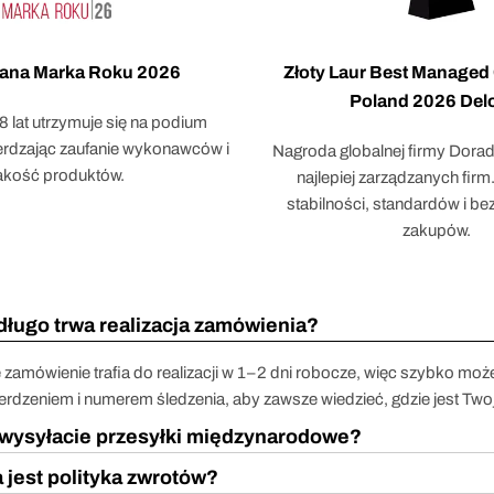
ana Marka Roku 2026
Złoty Laur Best Manage
Poland 2026 Delo
 8 lat utrzymuje się na podium
ierdzając zaufanie wykonawców i
Nagroda globalnej firmy Doradc
akość produktów.
najlepiej zarządzanych fir
stabilności, standardów i b
zakupów.
długo trwa realizacja zamówienia?
 zamówienie trafia do realizacji w 1–2 dni robocze, więc szybko moż
erdzeniem i numerem śledzenia, aby zawsze wiedzieć, gdzie jest Two
wysyłacie przesyłki międzynarodowe?
 jest polityka zwrotów?