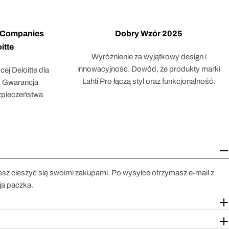
d Companies
Dobry Wzór 2025
itte
Wyróżnienie za wyjątkowy design i
innowacyjność. Dowód, że produkty marki
ej Deloitte dla
Lahti Pro łączą styl oraz funkcjonalność.
m. Gwarancja
ezpieczeństwa
esz cieszyć się swoimi zakupami. Po wysyłce otrzymasz e-mail z
ja paczka.