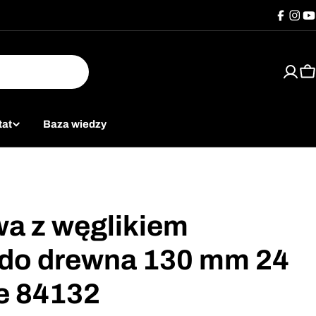
Facebo
Inst
Y
K
tat
Baza wiedzy
wa z węglikiem
do drewna 130 mm 24
ne 84132