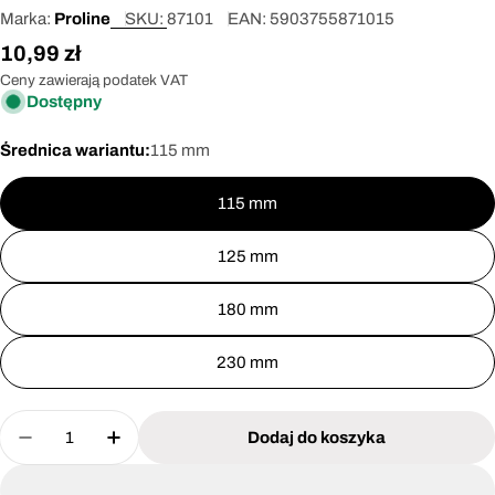
Marka:
Proline
SKU:
87101
EAN:
5903755871015
Cena
10,99 zł
regularna
Ceny zawierają podatek VAT
Dostępny
Średnica wariantu:
115 mm
115 mm
125 mm
180 mm
230 mm
Ilość
Dodaj do koszyka
Zmniejsz ilość dla Tarcza diamentowa pełna (ma
Zwiększ ilość dla Tarcza diamentowa p