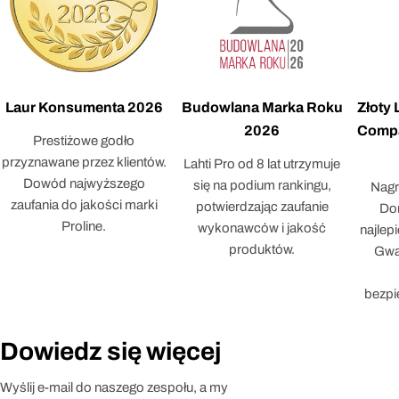
Laur Konsumenta 2026
Budowlana Marka Roku
Złoty
2026
Compa
Prestiżowe godło
przyznawane przez klientów.
Lahti Pro od 8 lat utrzymuje
Dowód najwyższego
się na podium rankingu,
Nagr
zaufania do jakości marki
potwierdzając zaufanie
Dor
Proline.
wykonawców i jakość
najlep
produktów.
Gwar
bezpi
Dowiedz się więcej
Wyślij e-mail do naszego zespołu, a my