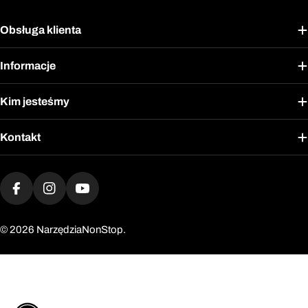
Obsługa klienta
Informacje
Kim jesteśmy
Kontakt
Metody
płatności
Facebook
Instagram
YouTube
© 2026
NarzędziaNonStop.