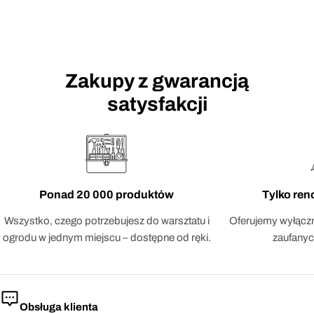
Zakupy z gwarancją
satysfakcji
Ponad 20 000 produktów
Tylko re
Wszystko, czego potrzebujesz do warsztatu i
Oferujemy wyłączn
ogrodu w jednym miejscu – dostępne od ręki.
zaufanyc
Obsługa klienta