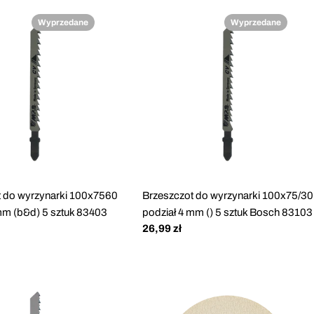
Wyprzedane
Wyprzedane
t do wyrzynarki 100x7560
Brzeszczot do wyrzynarki 100x75/30
mm (b&d) 5 sztuk 83403
podział 4 mm () 5 sztuk Bosch 83103
Cena
26,99 zł
regularna