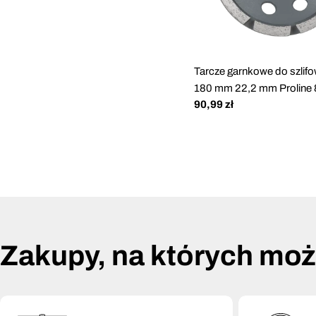
Tarcze garnkowe do szlifo
180 mm 22,2 mm Proline
Cena
90,99 zł
regularna
Zakupy, na których mo