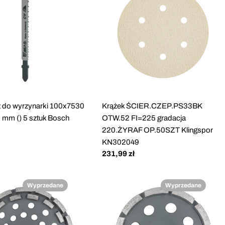
t do wyrzynarki 100x7530
Krążek ŚCIER.CZEP.PS33BK
5 mm () 5 sztuk Bosch
OTW.52 FI=225 gradacja
220.ŻYRAF OP.50SZT Klingspor
KN302049
Cena
231,99 zł
regularna
Wyprzedane
Wyprzedane