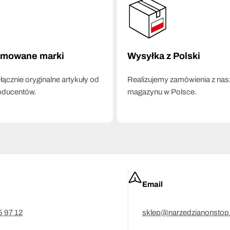
omowane marki
Wysyłka z Polski
ącznie oryginalne artykuły od
Realizujemy zamówienia z na
oducentów.
magazynu w Polsce.
Email
5 97 12
sklep@narzedzianonstop.