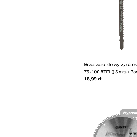
Brzeszczot do wyrzynare
75x100 8TPI () 5 sztuk B
Cena
16,99 zł
regularna
Wyprze