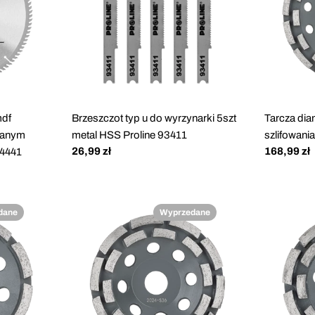
mdf
Brzeszczot typ u do wyrzynarki 5szt
Tarcza di
ekanym
metal HSS Proline 93411
szlifowani
Cena
26,99 zł
Cena
168,99 zł
4441
regularna
regularna
dane
Wyprzedane