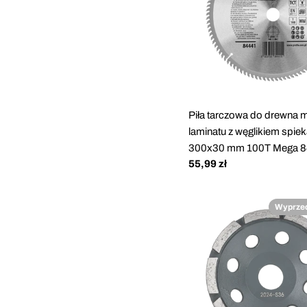
Piła tarczowa do drewna 
laminatu z węglikiem spi
300x30 mm 100T Mega 8
Cena
55,99 zł
regularna
Wyprze