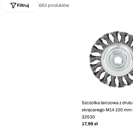
Filtruj
663 produktów
Szczotka tarczowa z drutu
skręcanego M14 100 mm P
32530
Cena
17,99 zł
regularna