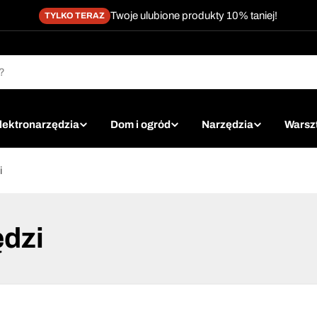
Twoje ulubione produkty 10% taniej!
TYLKO TERAZ
lektronarzędzia
Dom i ogród
Narzędzia
Warsz
i
ędzi