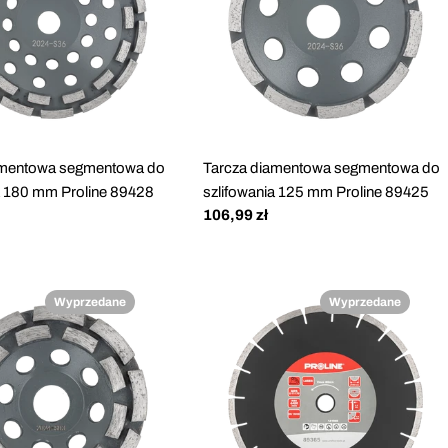
amentowa segmentowa do
Tarcza diamentowa segmentowa do
a 180 mm Proline 89428
szlifowania 125 mm Proline 89425
Cena
106,99 zł
regularna
Wyprzedane
Wyprzedane