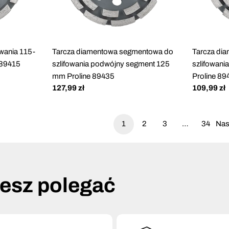
wania 115-
Tarcza diamentowa segmentowa do
Tarcza di
 89415
szlifowania podwójny segment 125
szlifowan
mm Proline 89435
Proline 89
Cena
127,99 zł
Cena
109,99 zł
regularna
regularna
1
2
3
…
34
Nas
żesz polegać