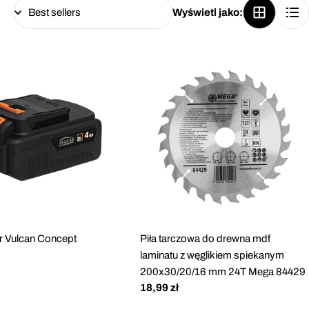
Wyświetl jako:
r Vulcan Concept
Piła tarczowa do drewna mdf
laminatu z węglikiem spiekanym
200x30/20/16 mm 24T Mega 84429
Cena
18,99 zł
regularna