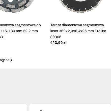
amentowa segmentowa do
Tarcza diamentowa segmentowa
ia 115-180 mm 22,2 mm
laser 350x2,9x8,4x25 mm Proline
431
89365
Cena
443,99 zł
regularna
tępna