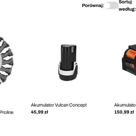
Sortuj
Porównaj:
według:
Akumulator Vulcan Concept
Akumulato
Cena
45,99 zł
Cena
150,99 zł
roline
regularna
regularna