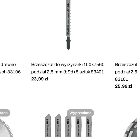
k drewno
Brzeszczot do wyrzynarki 100x7560
Brzeszczo
osch 83106
podział 2,5 mm (b&d) 5 sztuk 83401
podział 2,
Cena
23,99 zł
83101
regularna
Cena
25,99 zł
regularna
dane
Wyprzedane