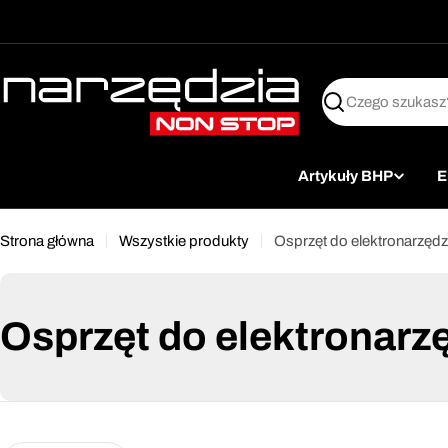
żet dostępności
Przejdź
↵
↵
↵
Przejdź do treści
Przejdź do menu
Przejdź do stopki
do
treści
Szukaj
Artykuły BHP
E
Strona główna
Wszystkie produkty
Osprzęt do elektronarzędz
Osprzęt do elektronarz