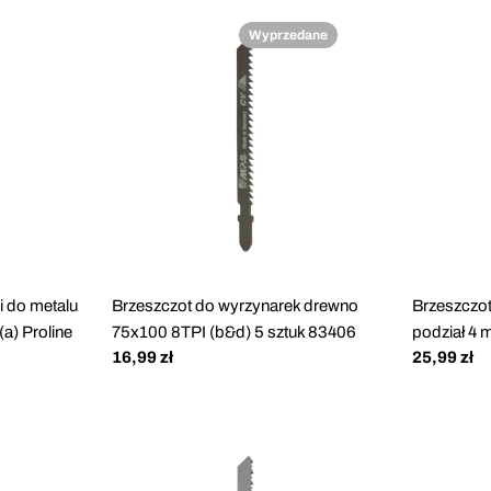
Wyprzedane
i do metalu
Brzeszczot do wyrzynarek drewno
Brzeszczo
(a) Proline
75x100 8TPI (b&d) 5 sztuk 83406
podział 4 
Cena
16,99 zł
Cena
25,99 zł
regularna
regularna