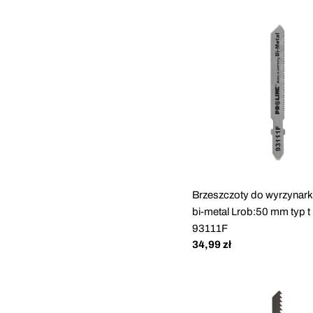
Brzeszczoty do wyrzynark
bi-metal Lrob:50 mm typ t 
93111F
Cena
34,99 zł
regularna