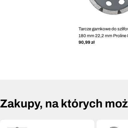
Tarcze garnkowe do szlifo
180 mm 22,2 mm Proline
Cena
90,99 zł
regularna
Zakupy, na których mo