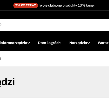
Twoje ulubione produkty 10% taniej!
TYLKO TERAZ
lektronarzędzia
Dom i ogród
Narzędzia
Warsz
i
ędzi