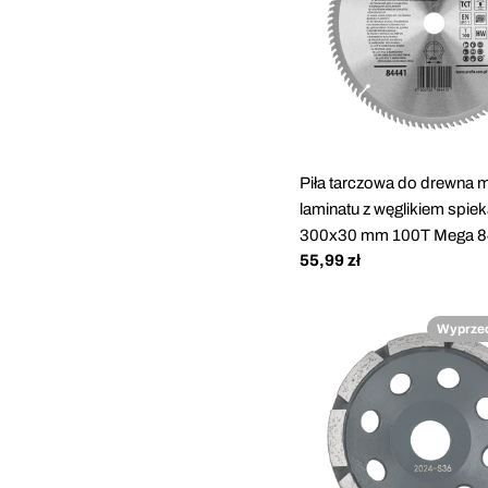
Piła tarczowa do drewna 
laminatu z węglikiem spi
300x30 mm 100T Mega 8
Cena
55,99 zł
regularna
Wyprze