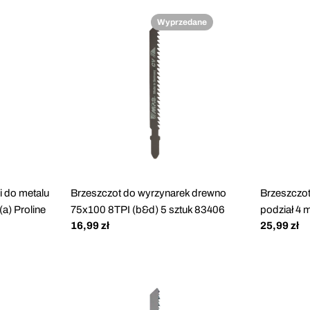
Wyprzedane
i do metalu
Brzeszczot do wyrzynarek drewno
Brzeszczo
(a) Proline
75x100 8TPI (b&d) 5 sztuk 83406
podział 4 
Cena
16,99 zł
Cena
25,99 zł
regularna
regularna