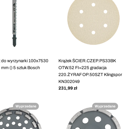
t do wyrzynarki 100x7530
Krążek ŚCIER.CZEP.PS33BK
5 mm () 5 sztuk Bosch
OTW.52 FI=225 gradacja
220.ŻYRAF OP.50SZT Klingspor
KN302049
Cena
231,99 zł
regularna
Wyprzedane
Wyprzedane