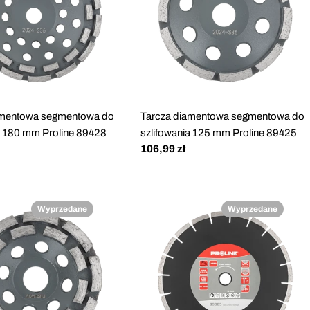
amentowa segmentowa do
Tarcza diamentowa segmentowa do
a 180 mm Proline 89428
szlifowania 125 mm Proline 89425
Cena
106,99 zł
regularna
Wyprzedane
Wyprzedane