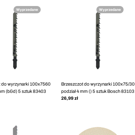
Wyprzedane
Wyprzedane
t do wyrzynarki 100x7560
Brzeszczot do wyrzynarki 100x75/30
mm (b&d) 5 sztuk 83403
podział 4 mm () 5 sztuk Bosch 83103
Cena
26,99 zł
regularna