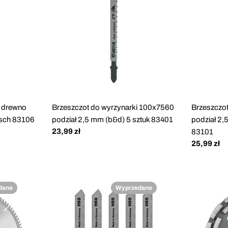
k drewno
Brzeszczot do wyrzynarki 100x7560
Brzeszczo
osch 83106
podział 2,5 mm (b&d) 5 sztuk 83401
podział 2,
Cena
23,99 zł
83101
regularna
Cena
25,99 zł
regularna
dane
Wyprzedane