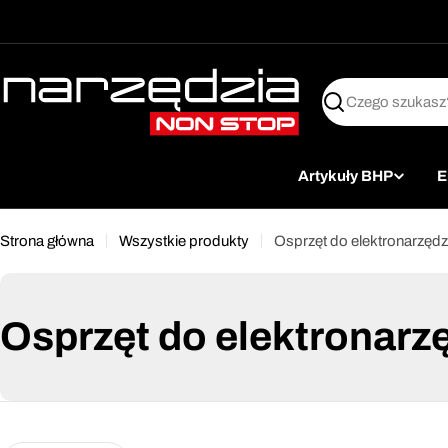
żet dostępności
Przejdź
↵
↵
↵
Przejdź do treści
Przejdź do menu
Przejdź do stopki
do
treści
Szukaj
Artykuły BHP
E
Strona główna
Wszystkie produkty
Osprzęt do elektronarzędz
Osprzęt do elektronarz