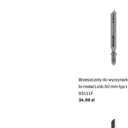
Brzeszczoty do wyrzynark
bi-metal Lrob:50 mm typ t 
93111F
Cena
34,99 zł
regularna