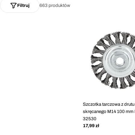
Filtruj
663 produktów
Szczotka tarczowa z drutu
skręcanego M14 100 mm P
32530
Cena
17,99 zł
regularna