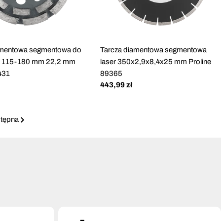
amentowa segmentowa do
Tarcza diamentowa segmentowa
ia 115-180 mm 22,2 mm
laser 350x2,9x8,4x25 mm Proline
431
89365
Cena
443,99 zł
regularna
tępna