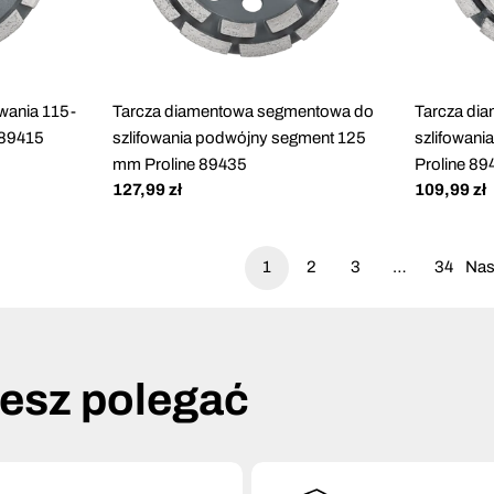
wania 115-
Tarcza diamentowa segmentowa do
Tarcza di
 89415
szlifowania podwójny segment 125
szlifowan
mm Proline 89435
Proline 89
Cena
127,99 zł
Cena
109,99 zł
regularna
regularna
1
2
3
…
34
Nas
żesz polegać