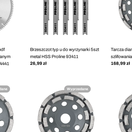
mdf
Brzeszczot typ u do wyrzynarki 5szt
Tarcza di
ekanym
metal HSS Proline 93411
szlifowani
Cena
26,99 zł
Cena
168,99 zł
4441
regularna
regularna
dane
Wyprzedane