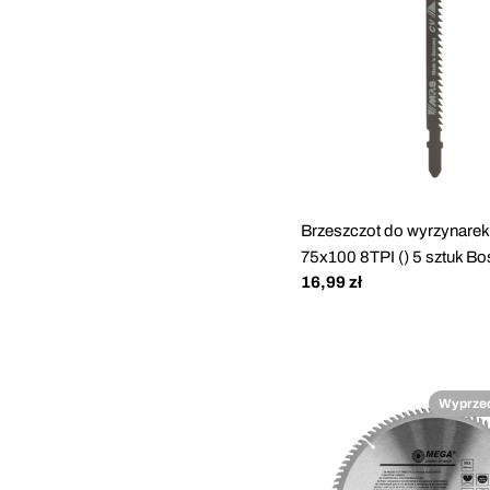
Brzeszczot do wyrzynare
75x100 8TPI () 5 sztuk B
Cena
16,99 zł
regularna
Wyprze