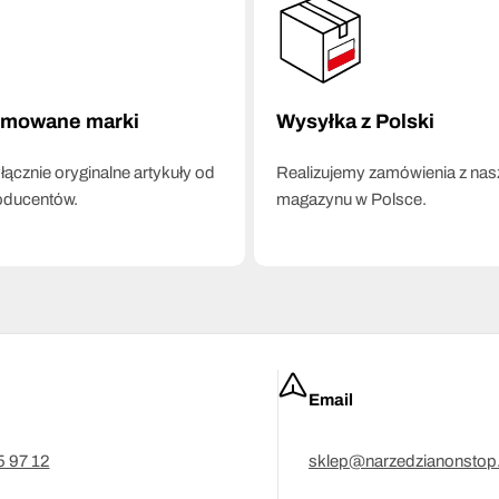
omowane marki
Wysyłka z Polski
ącznie oryginalne artykuły od
Realizujemy zamówienia z na
oducentów.
magazynu w Polsce.
Email
5 97 12
sklep@narzedzianonstop.