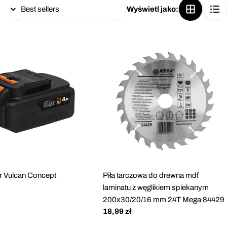
Wyświetl jako:
r Vulcan Concept
Piła tarczowa do drewna mdf
laminatu z węglikiem spiekanym
200x30/20/16 mm 24T Mega 84429
Cena
18,99 zł
regularna