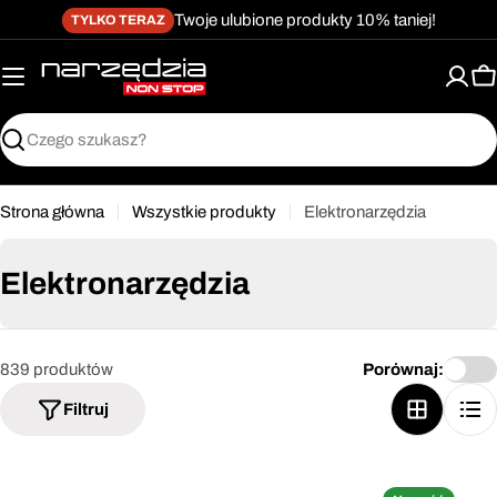
żet dostępności
Przejdź
↵
↵
↵
Przejdź do treści
Przejdź do menu
Przejdź do stopki
Twoje ulubione produkty 10% taniej!
TYLKO TERAZ
do
treści
K
Szukaj
Strona główna
Wszystkie produkty
Elektronarzędzia
Elektronarzędzia
839 produktów
Porównaj:
Filtruj