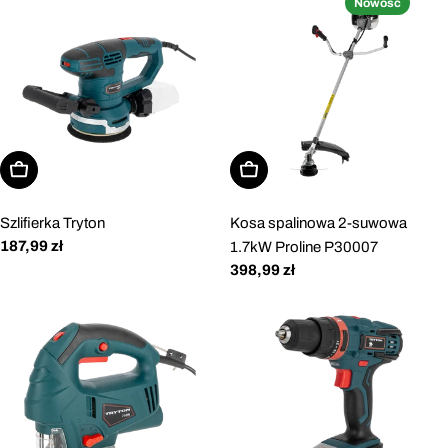
Nowość
Dodaj do koszyka
Dodaj do koszyka
Szlifierka Tryton
Kosa spalinowa 2-suwowa
Cena
187,99 zł
1.7kW Proline P30007
regularna
Cena
398,99 zł
regularna