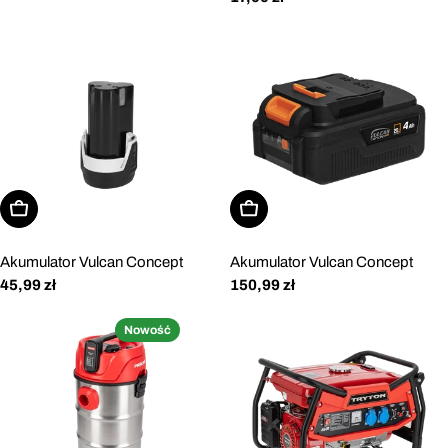
regularna
Dodaj do koszyka
Dodaj do koszyka
Akumulator Vulcan Concept
Akumulator Vulcan Concept
Cena
45,99 zł
Cena
150,99 zł
regularna
regularna
Nowość