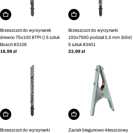
Dodaj do koszyka
Dodaj do koszyka
Brzeszczot do wyrzynarek
Brzeszczot do wyrzynarki
drewno 75x100 8TPI () 5 sztuk
100x7560 podział 2,5 mm (b&d)
Bosch 83106
5 sztuk 83401
Cena
16,99 zł
Cena
23,99 zł
regularna
regularna
Dodaj do koszyka
Dodaj do koszyka
Brzeszczot do wyrzynarki
Zacisk biegunowo-kleszczowy