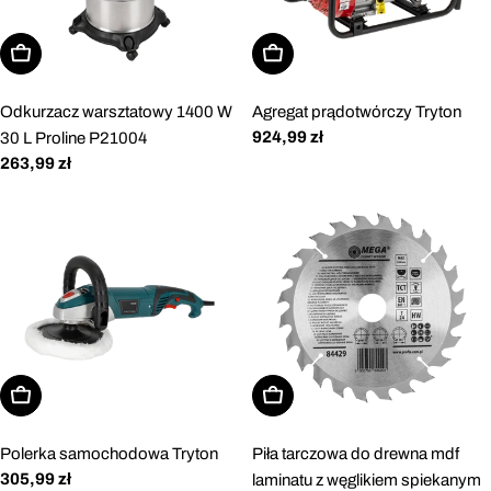
Dodaj do koszyka
Dodaj do koszyka
Odkurzacz warsztatowy 1400 W
Agregat prądotwórczy Tryton
Cena
924,99 zł
30 L Proline P21004
regularna
Cena
263,99 zł
regularna
Dodaj do koszyka
Dodaj do koszyka
Polerka samochodowa Tryton
Piła tarczowa do drewna mdf
Cena
305,99 zł
laminatu z węglikiem spiekanym