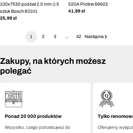
100x7530 podział 2,5 mm () 5
520A Proline 66922
Cena
41,99 zł
sztuk Bosch 83101
regularna
Cena
25,99 zł
regularna
1
2
3
…
42
Następna
Zakupy, na których możesz
polegać
Ponad 20 000 produktów
Tylko renomow
Wszystko, czego potrzebujesz do
Oferujemy wyłączn