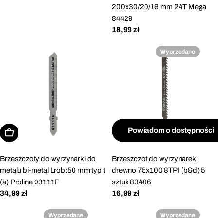
regularna
200x30/20/16 mm 24T Mega
84429
Cena
18,99 zł
regularna
Wyprzedane
Powiadom o dostępności
Dodaj do koszyka
Brzeszczoty do wyrzynarki do
Brzeszczot do wyrzynarek
metalu bi-metal Lrob:50 mm typ t
drewno 75x100 8TPI (b&d) 5
(a) Proline 93111F
sztuk 83406
Cena
34,99 zł
Cena
16,99 zł
regularna
regularna
Wyprzedane
Wyprzedane