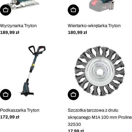
Dodaj do koszyka
Dodaj do koszyka
Wyrzynarka Tryton
Wiertarko-wkrętarka Tryton
Cena
189,99 zł
Cena
180,99 zł
regularna
regularna
Dodaj do koszyka
Dodaj do koszyka
Podkaszarka Tryton
Szczotka tarczowa z drutu
Cena
172,99 zł
skręcanego M14 100 mm Proline
regularna
32530
Cena
17,99 zł