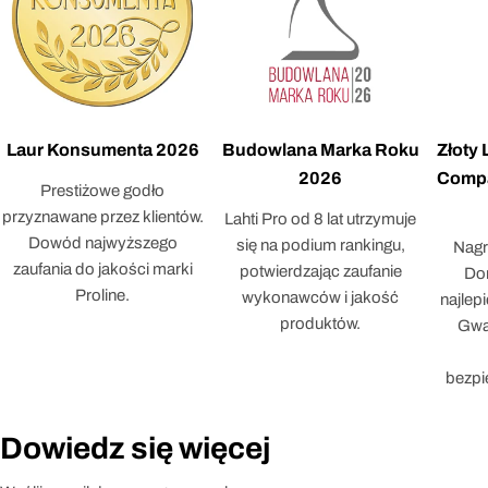
Laur Konsumenta 2026
Budowlana Marka Roku
Złoty
2026
Compa
Prestiżowe godło
przyznawane przez klientów.
Lahti Pro od 8 lat utrzymuje
Dowód najwyższego
się na podium rankingu,
Nagr
zaufania do jakości marki
potwierdzając zaufanie
Dor
Proline.
wykonawców i jakość
najlep
produktów.
Gwar
bezpi
Dowiedz się więcej