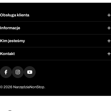
Obsługa klienta
Informacje
Kim jesteśmy
Kontakt
Metody
płatności
Facebook
Instagram
YouTube
© 2026
NarzędziaNonStop.