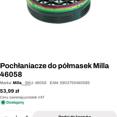
Otwórz media 0 w oknie modalnym
Pochłaniacze do półmasek Milla
46058
Marka:
Milla
SKU:
46058
EAN:
5903755460585
Cena
53,99 zł
regularna
Ceny zawierają podatek VAT
Dostępny
Ilość
Dodaj do koszyka