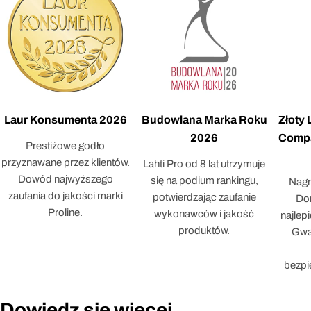
Laur Konsumenta 2026
Budowlana Marka Roku
Złoty
2026
Compa
Prestiżowe godło
przyznawane przez klientów.
Lahti Pro od 8 lat utrzymuje
Dowód najwyższego
się na podium rankingu,
Nagr
zaufania do jakości marki
potwierdzając zaufanie
Dor
Proline.
wykonawców i jakość
najlep
produktów.
Gwar
bezpi
Dowiedz się więcej