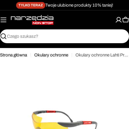
żet dostępności
Przejdź
↵
↵
↵
Przejdź do treści
Przejdź do menu
Przejdź do stopki
Twoje ulubione produkty 10% taniej!
TYLKO TERAZ
do
treści
K
Szukaj
Strona główna
Okulary ochronne
Okulary ochronne Lahti Pro 46039
Przejdź
do
informacji
o
produkcie