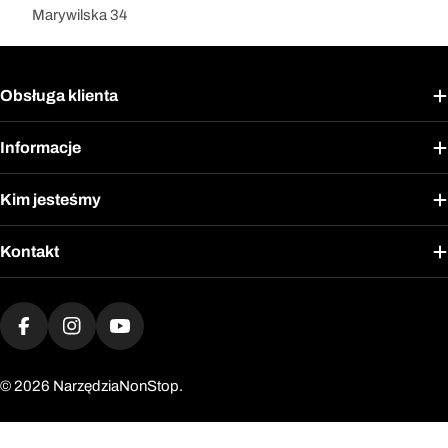
Marywilska 34
Obsługa klienta
Informacje
Kim jesteśmy
Kontakt
Metody
płatności
Facebook
Instagram
YouTube
© 2026
NarzędziaNonStop.