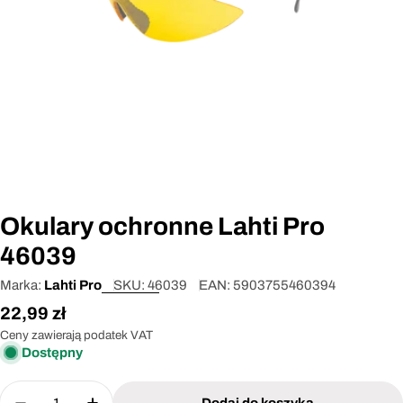
Otwórz media 0 w oknie modalnym
Okulary ochronne Lahti Pro
46039
Marka:
Lahti Pro
SKU:
46039
EAN:
5903755460394
Cena
22,99 zł
regularna
Ceny zawierają podatek VAT
Dostępny
Ilość
Dodaj do koszyka