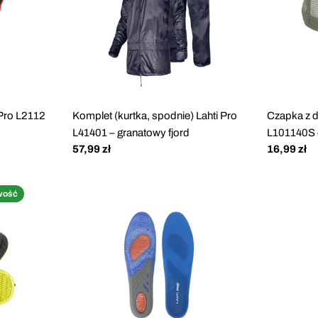
Pro L2112
Komplet (kurtka, spodnie) Lahti Pro
Czapka z d
L41401 – granatowy fjord
L101140S –
Cena
57,99 zł
Cena
16,99 zł
regularna
regularna
wość