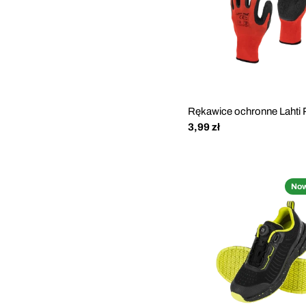
Rękawice ochronne Lahti 
Cena
3,99 zł
regularna
No