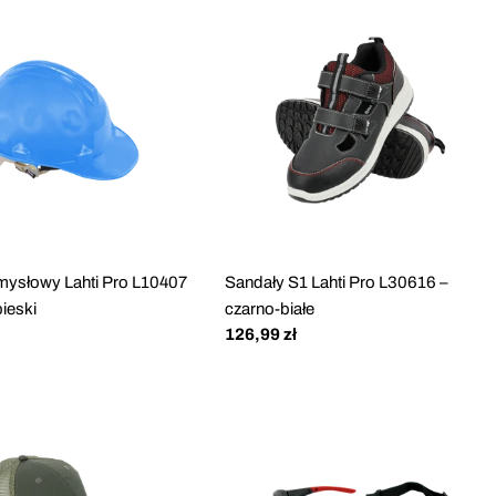
mysłowy Lahti Pro L10407
Sandały S1 Lahti Pro L30616 –
bieski
czarno-białe
Cena
126,99 zł
regularna