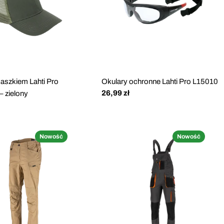
aszkiem Lahti Pro
Okulary ochronne Lahti Pro L15010
Cena
26,99 zł
 zielony
regularna
Nowość
Nowość