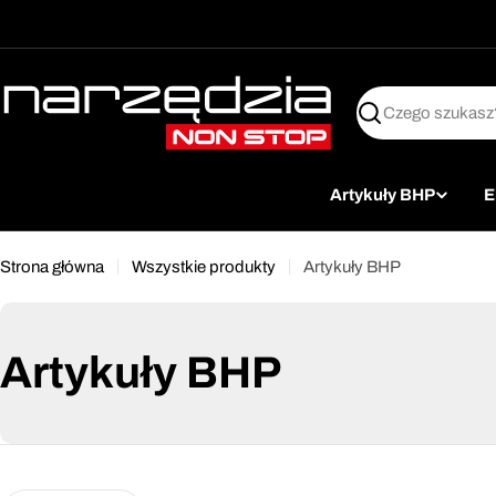
żet dostępności
Przejdź
↵
↵
↵
Przejdź do treści
Przejdź do menu
Przejdź do stopki
do
treści
Szukaj
Artykuły BHP
E
Strona główna
Wszystkie produkty
Artykuły BHP
Artykuły BHP