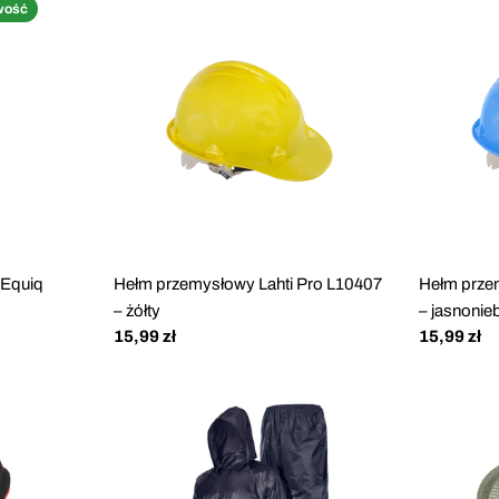
wość
 Equiq
Hełm przemysłowy Lahti Pro L10407
Hełm prze
– żółty
– jasnonie
Cena
15,99 zł
Cena
15,99 zł
regularna
regularna