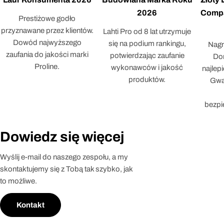
2026
Compa
Prestiżowe godło
przyznawane przez klientów.
Lahti Pro od 8 lat utrzymuje
Dowód najwyższego
się na podium rankingu,
Nagr
zaufania do jakości marki
potwierdzając zaufanie
Dor
Proline.
wykonawców i jakość
najlep
produktów.
Gwar
bezpi
Dowiedz się więcej
Wyślij e-mail do naszego zespołu, a my
skontaktujemy się z Tobą tak szybko, jak
to możliwe.
Kontakt