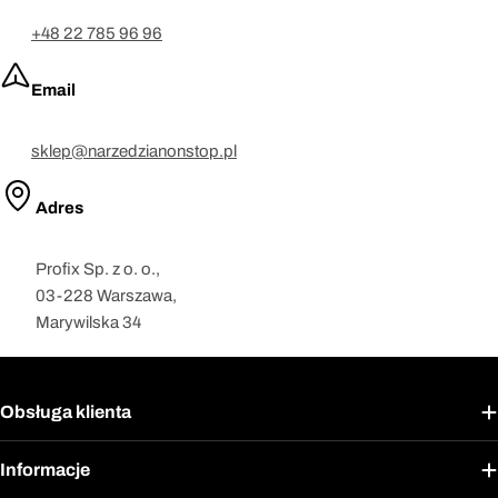
+48 22 785 96 96
Email
sklep@narzedzianonstop.pl
Adres
Profix Sp. z o. o.,
03-228 Warszawa,
Marywilska 34
Obsługa klienta
Informacje