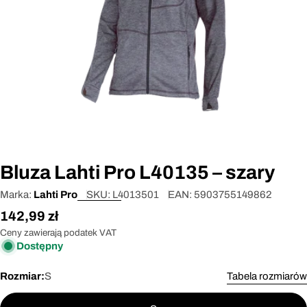
Otwórz media 0 w oknie modalnym
Bluza Lahti Pro L40135 – szary
Marka:
Lahti Pro
SKU:
L4013501
EAN:
5903755149862
Cena
142,99 zł
regularna
Ceny zawierają podatek VAT
Dostępny
Rozmiar:
S
Tabela rozmiarów