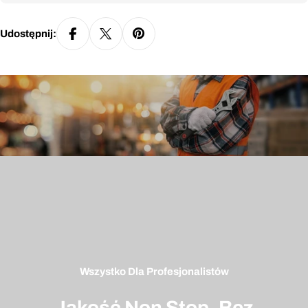
Udostępnij:
Rozmiar
H [cm]
C [cm]
W [cm]
S
158-164
84-88
74-78
M
164-170
92-96
82-86
Wszystko Dla Profesjonalistów
L
170-176
100-104
90-94
Jakość Non Stop. Bez