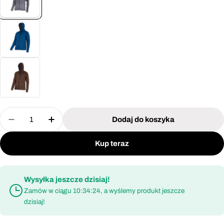
Ilość
Dodaj do koszyka
Zmniejsz ilość dla Bluza Lahti Pro L40135 – szary
Zwiększ ilość dla Bluza Lahti Pro L40135
Kup teraz
Wysyłka jeszcze dzisiaj!
Zamów w ciągu
10:34:23
, a wyślemy produkt jeszcze
dzisiaj!