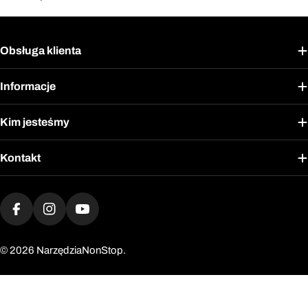
Obsługa klienta
Informacje
Kim jesteśmy
Kontakt
Metody
płatności
Facebook
Instagram
YouTube
© 2026
NarzędziaNonStop.