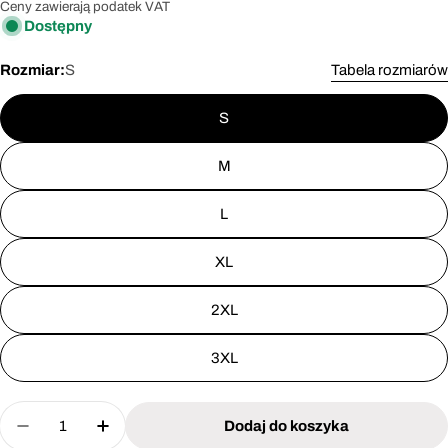
regularna
Ceny zawierają podatek VAT
Dostępny
Rozmiar:
S
Tabela rozmiarów
S
M
L
XL
2XL
3XL
Ilość
Dodaj do koszyka
Zmniejsz ilość dla Bokserki Lahti Pro L41207
Zwiększ ilość dla Bokserki Lahti Pro L4