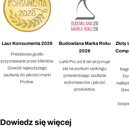
Laur Konsumenta 2026
Budowlana Marka Roku
Złoty
2026
Compa
Prestiżowe godło
przyznawane przez klientów.
Lahti Pro od 8 lat utrzymuje
Dowód najwyższego
się na podium rankingu,
Nagr
zaufania do jakości marki
potwierdzając zaufanie
Dor
Proline.
wykonawców i jakość
najlep
produktów.
Gwar
bezpi
Dowiedz się więcej