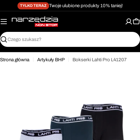
żet dostępności
Przejdź
↵
↵
↵
Przejdź do treści
Przejdź do menu
Przejdź do stopki
Twoje ulubione produkty 10% taniej!
TYLKO TERAZ
do
treści
K
Szukaj
Strona główna
Artykuły BHP
Bokserki Lahti Pro L41207
Przejdź
do
informacji
o
produkcie