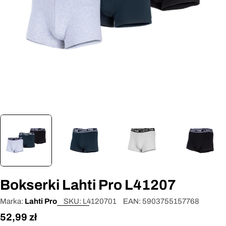
Otwórz media 0 w oknie modalnym
Bokserki Lahti Pro L41207
Marka:
Lahti Pro
SKU:
L4120701
EAN:
5903755157768
Cena
52,99 zł