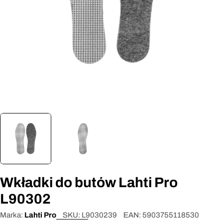
Otwórz media 0 w oknie modalnym
Wkładki do butów Lahti Pro
L90302
Marka:
Lahti Pro
SKU:
L9030239
EAN:
5903755118530