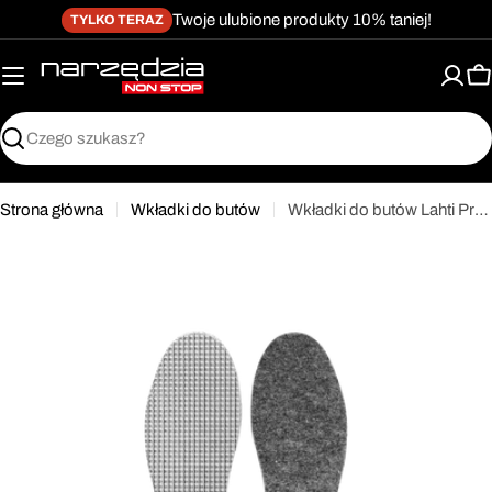
żet dostępności
Przejdź
↵
↵
↵
Przejdź do treści
Przejdź do menu
Przejdź do stopki
Twoje ulubione produkty 10% taniej!
TYLKO TERAZ
do
treści
K
Szukaj
Strona główna
Wkładki do butów
Wkładki do butów Lahti Pro L90302
Przejdź
do
informacji
o
produkcie