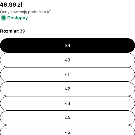
Cena
46,99 zł
regularna
Ceny zawierają podatek VAT
Dostępny
Rozmiar:
39
39
40
41
42
43
44
45