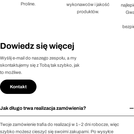
Proline.
wykonawców i jakość
najlep
produktów.
Gwar
bezpi
Dowiedz się więcej
Wyślij e-mail do naszego zespołu, a my
skontaktujemy się z Tobą tak szybko, jak
to możliwe.
Kontakt
Jak długo trwa realizacja zamówienia?
Twoje zamówienie trafia do realizacji w 1–2 dni robocze, więc
szybko możesz cieszyć się swoimi zakupami. Po wysyłce