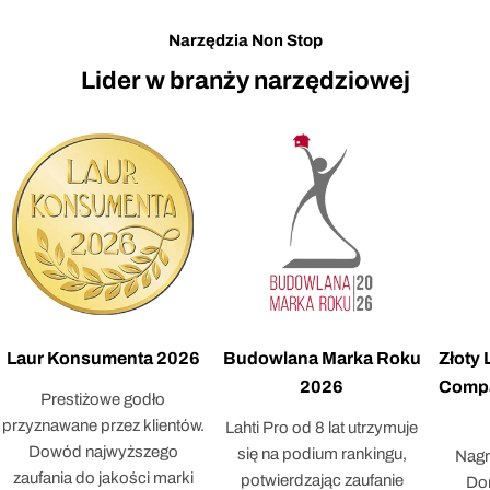
Narzędzia Non Stop
Lider w branży narzędziowej
Laur Konsumenta 2026
Budowlana Marka Roku
Złoty
2026
Compa
Prestiżowe godło
przyznawane przez klientów.
Lahti Pro od 8 lat utrzymuje
Dowód najwyższego
się na podium rankingu,
Nagr
zaufania do jakości marki
potwierdzając zaufanie
Dor