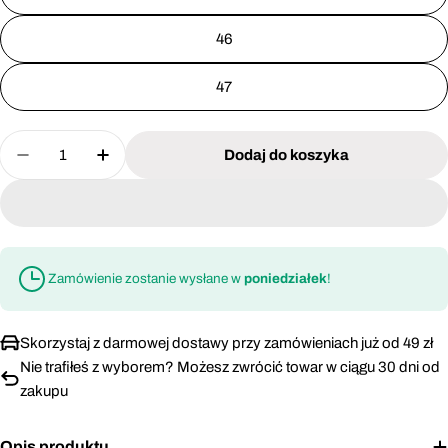
46
47
Ilość
Dodaj do koszyka
Zmniejsz ilość dla Wkładki do butów Lahti Pro L9
Zwiększ ilość dla Wkładki do butów Laht
Zamówienie zostanie wysłane w
poniedziałek
!
Skorzystaj z darmowej dostawy przy zamówieniach już od 49 zł
Nie trafiłeś z wyborem? Możesz zwrócić towar w ciągu 30 dni od
zakupu
Opis produktu