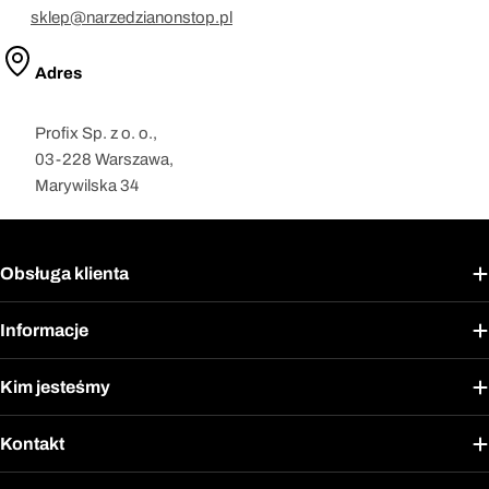
sklep@narzedzianonstop.pl
Adres
Profix Sp. z o. o.,
03-228 Warszawa,
Marywilska 34
Obsługa klienta
Informacje
Kim jesteśmy
Kontakt